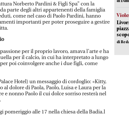
di Dan
ttura Norberto Pardini & Figli Spa” con la
da parte degli altri appartenenti della famiglia
Viole
ceduti, come nel caso di Paolo Pardini, hanno
amenti importanti per poter proseguire a gestire
Livor
tta.
piazz
scopo
io
di Red
 passione per il proprio lavoro, amava l’arte e ha
quella per il calcio, in cui ha interpretato a lungo
per poi coinvolgere anche i due figli, come
alace Hotel) un messaggio di cordoglio: «Kitty,
 al dolore di Paola, Paolo, Luisa e Laura per la
e e nonno Paolo il cui dolce sorriso resterà nel
.
ggi pomeriggio alle 17 nella chiesa della Badia.l