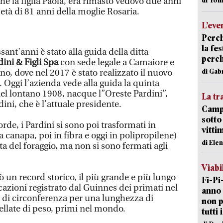
nche la figlia Paola, era rimasto vedovo due anni
’età di 81 anni della moglie Rosaria.
L’eve
Perch
la fe
sant’anni è stato alla guida della ditta
perch
ini & Figli Spa
con sede legale a Camaiore e
di Gab
no, dove nel 2017 è stato realizzato il nuovo
 Oggi l’azienda vede alla guida la quinta
l lontano 1908, nacque l”Oreste Pardini”,
La tr
ni, che è l’attuale presidente.
Campi
sotto
rde, i Pardini si sono poi trasformati in
vitti
 canapa, poi in fibra e oggi in polipropilene)
di Ele
a del foraggio, ma non si sono fermati agli
Viabi
ò un record storico, il più grande e più lungo
Fi-Pi
azioni registrato dal Guinnes dei primati nel
anno 
 di circonferenza per una lunghezza di
non p
ellate di peso, primi nel mondo.
tutti 