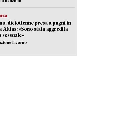
ilo Renzullo
nza
no, diciottenne presa a pugni in
a Attias: «Sono stata aggredita
 sessuale»
azione Livorno