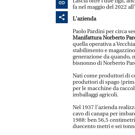
Lascia oltre i due figli, a
fa nel maggio del 2022 all
L'azienda
Paolo Pardini per circa ses
Manifattura Norberto Pard
quella operativa a Vecchia
stabilimento e magazzino.
generazione da quando, ne
bisnonno di Norberto Pardi
Nati come produttori di co
produttori di spago (prima
per le macchine da raccolt
imballaggi agricoli.
Nel 1937 l’azienda realizz
cavo di canapa per imbarc
1988: ben 56,5 centimetri
duecento metri e sei tonn