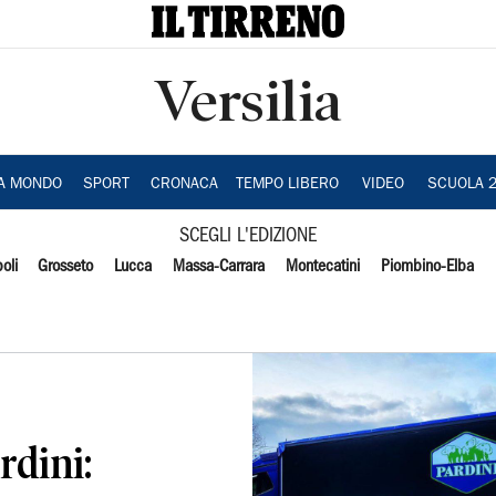
Versilia
IA MONDO
SPORT
CRONACA
TEMPO LIBERO
VIDEO
SCUOLA 
SCEGLI L'EDIZIONE
oli
Grosseto
Lucca
Massa-Carrara
Montecatini
Piombino-Elba
rdini: