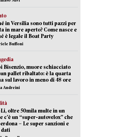
nto
é in Versilia sono tutti pazzi per
sta in mare aperto? Come nasce e
é è legale il Boat Party
riele Buffoni
agedia
 Bisenzio, muore schiacciato
 un pallet ribaltato: è la quarta
ma sul lavoro in meno di 48 ore
na Andreini
lità
-Li, oltre 50mila multe in un
e c’è un “super-autovelox” che
erdona – Le super sanzioni e
i dati