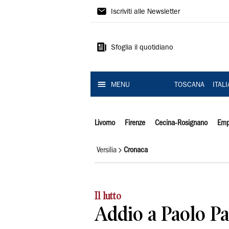
Il
Iscriviti alle Newsletter
Tirreno
Sfoglia il quotidiano
MENU
TOSCANA
ITAL
Livorno
Firenze
Cecina-Rosignano
Emp
Versilia
Cronaca
Il lutto
Addio a Paolo Pa