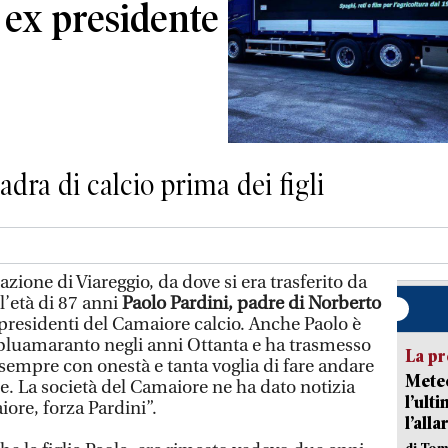
 ex presidente
adra di calcio prima dei figli
ione di Viareggio, da dove si era trasferito da
’età di 87 anni
Paolo Pardini, padre di Norberto
i presidenti del Camaiore calcio. Anche Paolo è
 bluamaranto negli anni Ottanta e ha trasmesso
La pr
, sempre con onestà e tanta voglia di fare andare
Meteo
e. La società del Camaiore ne ha dato notizia
l’ult
re, forza Pardini”.
l’alla
di Tom