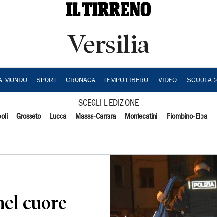
Versilia
IA MONDO
SPORT
CRONACA
TEMPO LIBERO
VIDEO
SCUOLA 
SCEGLI L'EDIZIONE
oli
Grosseto
Lucca
Massa-Carrara
Montecatini
Piombino-Elba
nel cuore