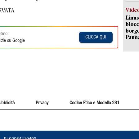
Vide
RVATA
Linus
blocc
borgo
itmo:
Pann
CLICCA QUI
izie su Google
ubblicità
Privacy
Codice Etico e Modello 231