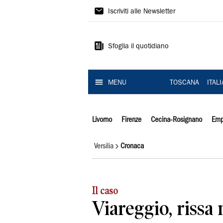
Il
Iscriviti alle Newsletter
Tirreno
Sfoglia il quotidiano
MENU
TOSCANA
ITAL
Livorno
Firenze
Cecina-Rosignano
Emp
Versilia
Cronaca
Il caso
Viareggio, rissa 