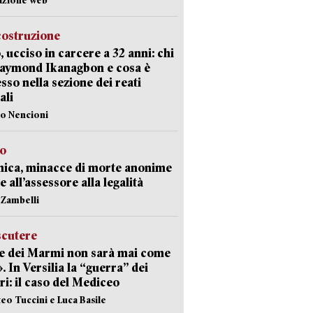
costruzione
, ucciso in carcere a 32 anni: chi
Raymond Ikanagbon e cosa è
sso nella sezione dei reati
ali
lo Nencioni
so
nica, minacce di morte anonime
e all’assessore alla legalità
n Zambelli
scutere
e dei Marmi non sarà mai come
». In Versilia la “guerra” dei
i: il caso del Mediceo
teo Tuccini e Luca Basile