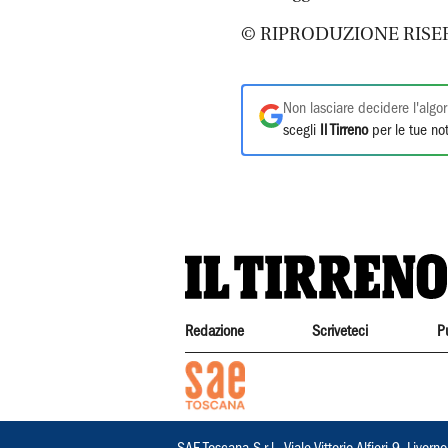
© RIPRODUZIONE RISE
Non lasciare decidere l'algor
scegli
Il Tirreno
per le tue not
Redazione
Scriveteci
P