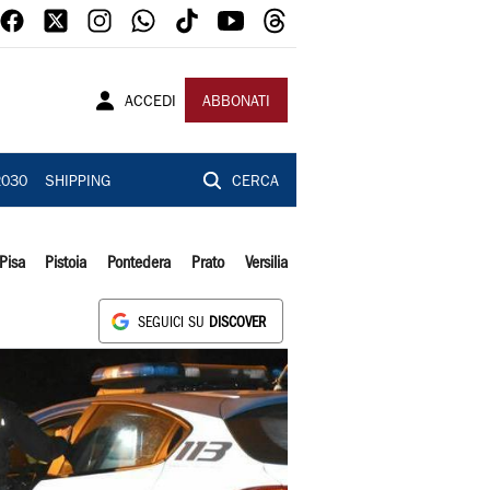
ACCEDI
ABBONATI
2030
SHIPPING
CERCA
Pisa
Pistoia
Pontedera
Prato
Versilia
SEGUICI SU
DISCOVER