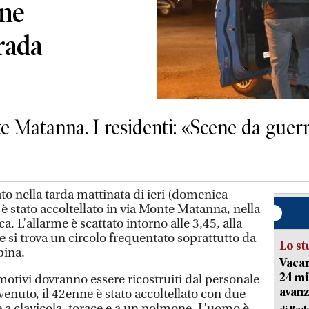
nne
trada
e Matanna. I residenti: «Scene da guerr
o nella tarda mattinata di ieri (domenica
è stato accoltellato in via Monte Matanna, nella
. L’allarme è scattato intorno alle 3,45, alla
e si trova un circolo frequentato soprattutto da
Lo st
bina.
Vacan
24 mi
i motivi dovranno essere ricostruiti dal personale
avanz
rvenuto, il 42enne è stato accoltellato con due
e a clavicola, torace e a un polmone. L’uomo è
di Red