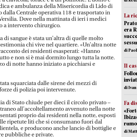
ica e ambulanza della Misericordia di Lido di
 dalla Centrale operativa 118 e trasportato in
La ri
ersilia. Dove nella mattinata di ieri i medici
Prato
 a intervento chirurgico.
era 
succe
a di sangue è stata un’altra di quelle molto
sessu
testimonia chi vive nel quartiere. «Un’altra notte
di Pao
l racconto dei residenti esasperati: «Hanno
 tutto e non si è mai dormito lungo tutta la notte.
zo di notte hanno iniziato a picchiarsi e
Il ca
Follo
inviat
stata squarciata dalle sirene dei mezzi di
di Iva
forze di polizia poi intervenute.
a di Stato chiude per dieci il circolo privato –
Fa di
traneo all’accoltellamento avvenuto nella notte
«Fort
sentati proprio dai residenti nella notte, esposti
Ibiza
lle ripetute liti che si consumano fuori dal
rumor
clientela, e producono anche lancio di bottiglie e
di Mat
e pubbliche e private.