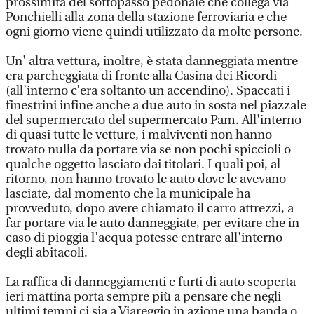
prossimità del sottopasso pedonale che collega via
Ponchielli alla zona della stazione ferroviaria e che
ogni giorno viene quindi utilizzato da molte persone.
Un' altra vettura, inoltre, è stata danneggiata mentre
era parcheggiata di fronte alla Casina dei Ricordi
(all’interno c’era soltanto un accendino). Spaccati i
finestrini infine anche a due auto in sosta nel piazzale
del supermercato del supermercato Pam. All'interno
di quasi tutte le vetture, i malviventi non hanno
trovato nulla da portare via se non pochi spiccioli o
qualche oggetto lasciato dai titolari. I quali poi, al
ritorno, non hanno trovato le auto dove le avevano
lasciate, dal momento che la municipale ha
provveduto, dopo avere chiamato il carro attrezzi, a
far portare via le auto danneggiate, per evitare che in
caso di pioggia l’acqua potesse entrare all'interno
degli abitacoli.
La raffica di danneggiamenti e furti di auto scoperta
ieri mattina porta sempre più a pensare che negli
ultimi tempi ci sia a Viareggio in azione una banda o