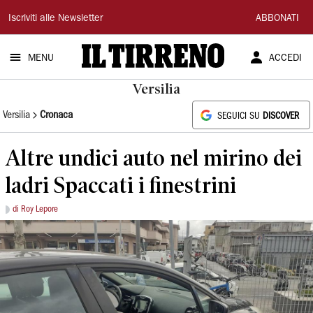
Il
Iscriviti alle Newsletter
ABBONATI
Tirreno
MENU
ACCEDI
Versilia
Versilia
Cronaca
SEGUICI SU
DISCOVER
Altre undici auto nel mirino dei
ladri Spaccati i finestrini
di Roy Lepore