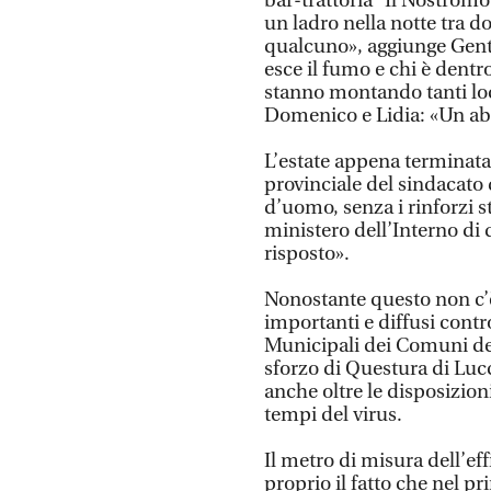
bar-trattoria “Il Nostromo
un ladro nella notte tra 
qualcuno», aggiunge Gentil
esce il fumo e chi è dent
stanno montando tanti loca
Domenico e Lidia: «Un abb
L’estate appena terminata
provinciale del sindacato d
d’uomo, senza i rinforzi s
ministero dell’Interno d
risposto».
Nonostante questo non c’è
importanti e diffusi contro
Municipali dei Comuni del
sforzo di Questura di Luc
anche oltre le disposizioni
tempi del virus.
Il metro di misura dell’eff
proprio il fatto che nel p