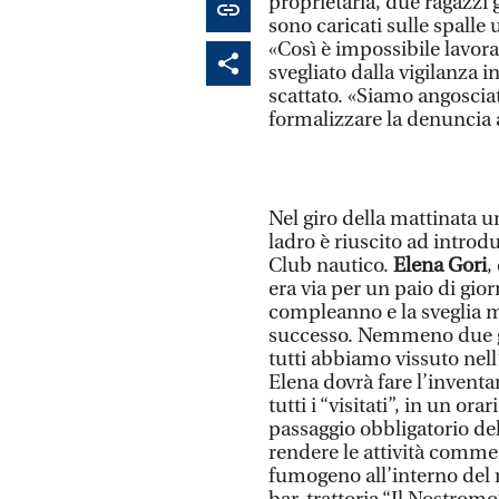
proprietaria, due ragazzi
sono caricati sulle spalle
«Così è impossibile lavor
svegliato dalla vigilanza
scattato. «Siamo angosciat
formalizzare la denuncia ai
Nel giro della mattinata u
ladro è riuscito ad introdu
Club nautico.
Elena Gori
,
era via per un paio di gior
compleanno e la sveglia me
successo. Nemmeno due gio
tutti abbiamo vissuto nell
Elena dovrà fare l’inventar
tutti i “visitati”, in un orar
passaggio obbligatorio del
rendere le attività commerc
fumogeno all’interno del 