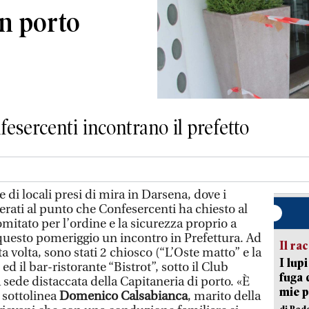
in porto
fesercenti incontrano il prefetto
di locali presi di mira in Darsena, dove i
ati al punto che Confesercenti ha chiesto al
omitato per l’ordine e la sicurezza proprio a
questo pomeriggio un incontro in Prefettura. Ad
Il ra
a volta, sono stati 2 chiosco (“L’Oste matto” e la
I lup
, ed il bar-ristorante “Bistrot”, sotto il Club
fuga 
 sede distaccata della Capitaneria di porto. «È
mie 
, sottolinea
Domenico Calsabianca
, marito della
di Red