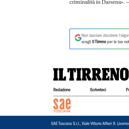
criminalità in Darsena». 
Non lasciare decidere l'algor
scegli
Il Tirreno
per le tue not
Redazione
Scriveteci
P
SAE Toscana S.r.l., Viale Vittorio Alfieri 9, Li