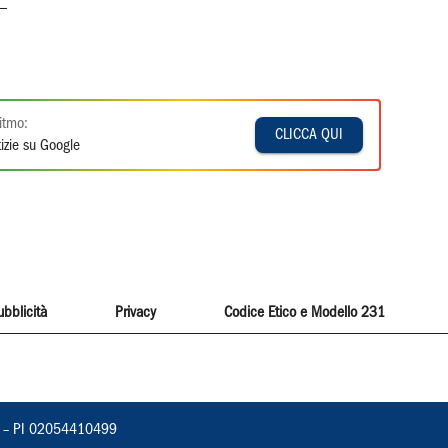
—
itmo:
CLICCA QUI
izie su Google
ubblicità
Privacy
Codice Etico e Modello 231
vorno – PI 02054410499