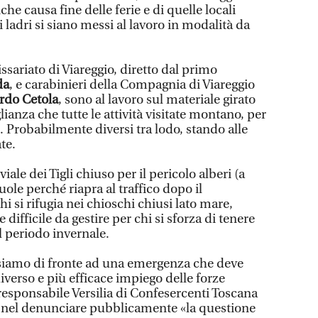
che causa fine delle ferie e di quelle locali
i ladri si siano messi al lavoro in modalità da
ssariato di Viareggio, diretto dal primo
da
, e carabinieri della Compagnia di Viareggio
rdo Cetola
, sono al lavoro sul materiale girato
ianza che tutte le attività visitate montano, per
rti. Probabilmente diversi tra lodo, stando alle
te.
viale dei Tigli chiuso per il pericolo alberi (a
ole perché riapra al traffico dopo il
i si rifugia nei chioschi chiusi lato mare,
 difficile da gestire per chi si sforza di tenere
el periodo invernale.
 siamo di fronte ad una emergenza che deve
iverso e più efficace impiego delle forze
l responsabile Versilia di Confesercenti Toscana
,
nel denunciare pubblicamente «la questione