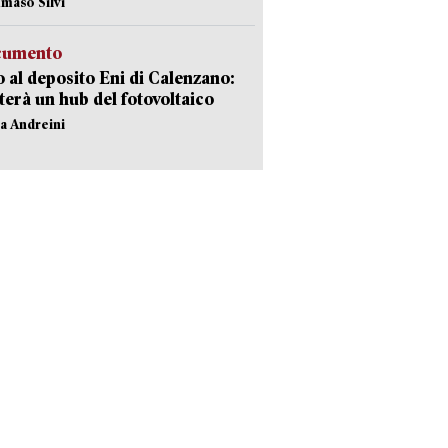
maso Silvi
ocumento
 al deposito Eni di Calenzano:
terà un hub del fotovoltaico
na Andreini