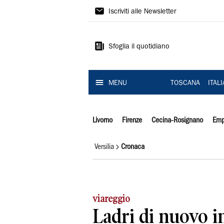
Il
Iscriviti alle Newsletter
Tirreno
Sfoglia il quotidiano
MENU
TOSCANA
ITAL
Livorno
Firenze
Cecina-Rosignano
Emp
Versilia
Cronaca
viareggio
Ladri di nuovo i