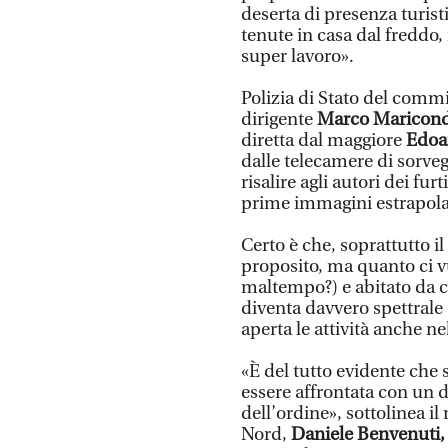
deserta di presenza turisti
tenute in casa dal freddo, 
super lavoro».
Polizia di Stato del commi
dirigente
Marco Maricon
diretta dal maggiore
Edoa
dalle telecamere di sorvegl
risalire agli autori dei fu
prime immagini estrapola
Certo è che, soprattutto il 
proposito, ma quanto ci vu
maltempo?) e abitato da ch
diventa davvero spettrale e
aperta le attività anche n
«È del tutto evidente che
essere affrontata con un d
dell’ordine», sottolinea i
Nord,
Daniele Benvenuti