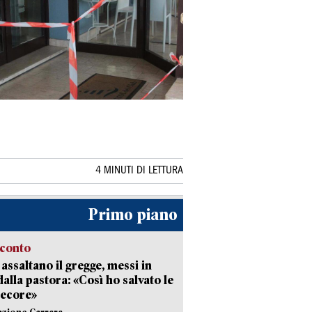
4 MINUTI DI LETTURA
Primo piano
cconto
i assaltano il gregge, messi in
dalla pastora: «Così ho salvato le
pecore»
azione Carrara