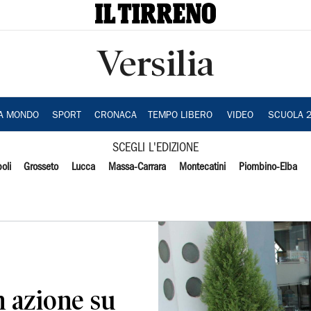
Versilia
IA MONDO
SPORT
CRONACA
TEMPO LIBERO
VIDEO
SCUOLA 
SCEGLI L'EDIZIONE
oli
Grosseto
Lucca
Massa-Carrara
Montecatini
Piombino-Elba
n azione su