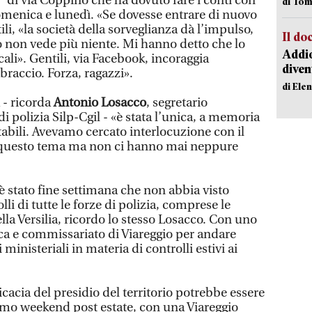
” di via Coppino che ha dovuto fare i conti con
di Tom
domenica e lunedì. «Se dovesse entrare di nuovo
i, «la società della sorveglianza dà l’impulso,
Il d
ro non vede più niente. Mi hanno detto che lo
Addio
li». Gentili, via Facebook, incoraggia
diven
raccio. Forza, ragazzi».
di Ele
 - ricorda
Antonio Losacco
, segretario
i polizia Silp-Cgil - «è stata l’unica, a memoria
tabili. Avevamo cercato interlocuzione con il
i questo tema ma non ci hanno mai neppure
 stato fine settimana che non abbia visto
lli di tutte le forze di polizia, comprese le
la Versilia, ricordo lo stesso Losacco. Con uno
ca e commissariato di Viareggio per andare
 ministeriali in materia di controlli estivi ai
icacia del presidio del territorio potrebbe essere
rimo weekend post estate, con una Viareggio