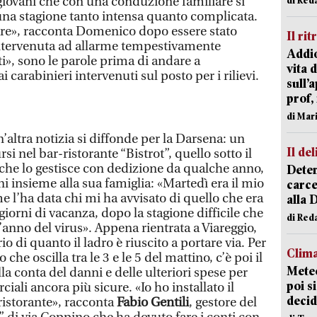
 giovani che con una conduzione familiare si
 una stagione tanto intensa quanto complicata.
are», racconta Domenico dopo essere stato
Il rit
 intervenuta ad allarme tempestivamente
Addio
i», sono le parole prima di andare a
vita 
 carabinieri intervenuti sul posto per i rilievi.
sull’
prof,
di Mar
n’altra notizia si diffonde per la Darsena: un
Il del
rsi nel bar-ristorante “Bistrot”, quello sotto il
 che lo gestisce con dedizione da qualche anno,
Deten
ni insieme alla sua famiglia: «Martedì era il mio
carce
 l’ha data chi mi ha avvisato di quello che era
alla 
rni di vacanza, dopo la stagione difficile che
di Red
’anno del virus». Appena rientrata a Viareggio,
io di quanto il ladro è riuscito a portare via. Per
Clima
io che oscilla tra le 3 e le 5 del mattino, c’è poi il
Meteo
la conta del danni e delle ulteriori spese per
poi s
iali ancora più sicure. «Io ho installato il
decid
ristorante», racconta
Fabio Gentili
, gestore del