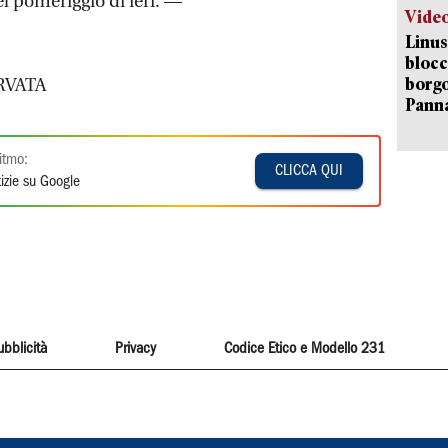
l pomeriggio di ieri. —
Vide
Linus
blocc
borgo
RVATA
Pann
itmo:
CLICCA QUI
izie su Google
ubblicità
Privacy
Codice Etico e Modello 231