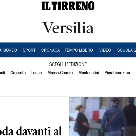
Versilia
IA MONDO
SPORT
CRONACA
TEMPO LIBERO
VIDEO
SCUOLA 
SCEGLI L'EDIZIONE
oli
Grosseto
Lucca
Massa-Carrara
Montecatini
Piombino-Elba
da davanti al