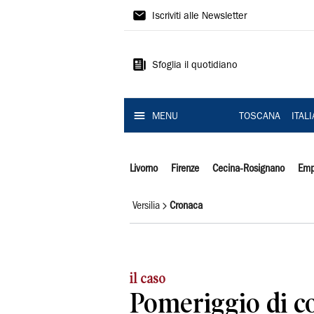
Il
Iscriviti alle Newsletter
Tirreno
Sfoglia il quotidiano
MENU
TOSCANA
ITAL
Livorno
Firenze
Cecina-Rosignano
Emp
Versilia
Cronaca
il caso
Pomeriggio di co