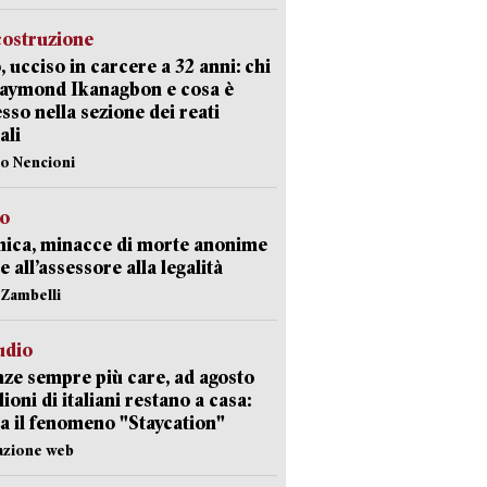
costruzione
, ucciso in carcere a 32 anni: chi
Raymond Ikanagbon e cosa è
sso nella sezione dei reati
ali
lo Nencioni
so
nica, minacce di morte anonime
e all’assessore alla legalità
n Zambelli
udio
ze sempre più care, ad agosto
lioni di italiani restano a casa:
a il fenomeno "Staycation"
azione web