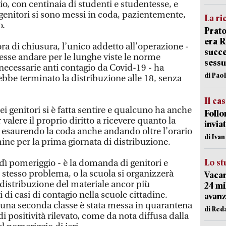
io, con centinaia di studenti e studentesse, e
 genitori si sono messi in coda, pazientemente,
La ri
o.
Prato
era 
ora di chiusura, l’unico addetto all’operazione -
succe
sse andare per le lunghe viste le norme
sessu
ecessarie anti contagio da Covid-19 - ha
di Pao
rebbe terminato la distribuzione alle 18, senza
Il ca
ei genitori si è fatta sentire e qualcuno ha anche
Follo
 valere il proprio diritto a ricevere quanto la
inviat
, esaurendo la coda anche andando oltre l’orario
di Iva
ine per la prima giornata di distribuzione.
Lo st
dì pomeriggio - è la domanda di genitori e
 stesso problema, o la scuola si organizzerà
Vacan
 distribuzione del materiale ancor più
24 mi
i di casi di contagio nella scuole cittadine.
avanz
 una seconda classe è stata messa in quarantena
di Red
i positività rilevato, come da nota diffusa dalla