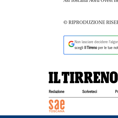
Asl Toscana Nord Ovest ne
© RIPRODUZIONE RISE
Non lasciare decidere l'algor
scegli
Il Tirreno
per le tue not
Redazione
Scriveteci
P