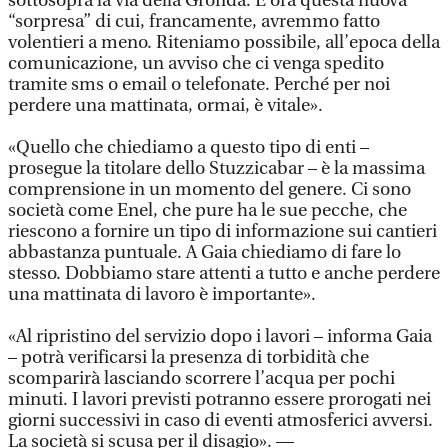
sottosopra la via della Gronda. E ora questa nuova
“sorpresa” di cui, francamente, avremmo fatto
volentieri a meno. Riteniamo possibile, all’epoca della
comunicazione, un avviso che ci venga spedito
tramite sms o email o telefonate. Perché per noi
perdere una mattinata, ormai, è vitale».
«Quello che chiediamo a questo tipo di enti –
prosegue la titolare dello Stuzzicabar – è la massima
comprensione in un momento del genere. Ci sono
società come Enel, che pure ha le sue pecche, che
riescono a fornire un tipo di informazione sui cantieri
abbastanza puntuale. A Gaia chiediamo di fare lo
stesso. Dobbiamo stare attenti a tutto e anche perdere
una mattinata di lavoro è importante».
«Al ripristino del servizio dopo i lavori – informa Gaia
– potrà verificarsi la presenza di torbidità che
scomparirà lasciando scorrere l’acqua per pochi
minuti. I lavori previsti potranno essere prorogati nei
giorni successivi in caso di eventi atmosferici avversi.
La società si scusa per il disagio». —