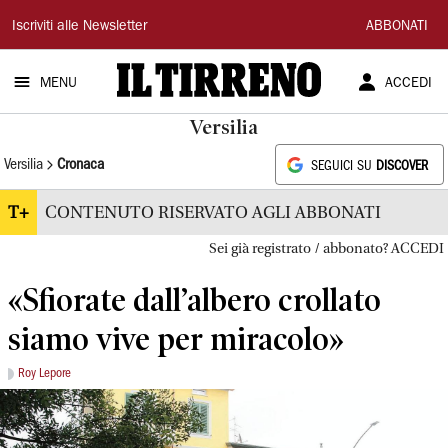
Il
Iscriviti alle Newsletter
ABBONATI
Tirreno
MENU
ACCEDI
Versilia
Versilia
Cronaca
SEGUICI SU
DISCOVER
T+
CONTENUTO RISERVATO AGLI ABBONATI
Sei già registrato / abbonato? ACCEDI
«Sfiorate dall’albero crollato
siamo vive per miracolo»
Roy Lepore