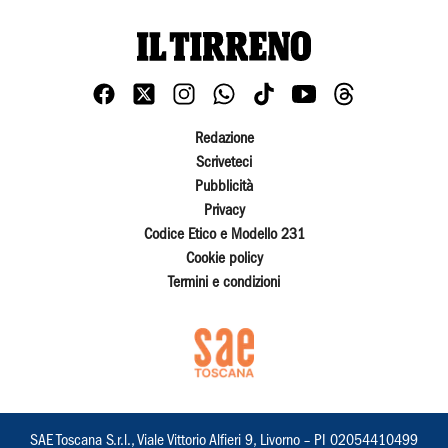
Redazione
Scriveteci
Pubblicità
Privacy
Codice Etico e Modello 231
Cookie policy
Termini e condizioni
SAE Toscana S.r.l., Viale Vittorio Alfieri 9, Livorno – PI 02054410499