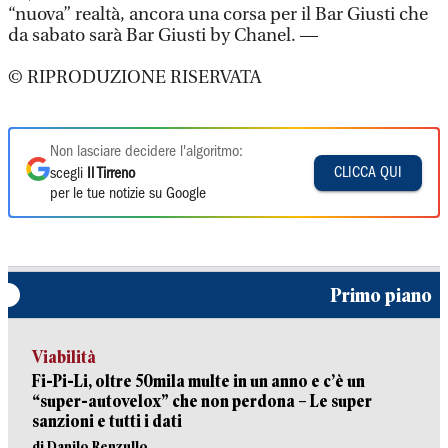
“nuova” realtà, ancora una corsa per il Bar Giusti che
da sabato sarà Bar Giusti by Chanel. —
© RIPRODUZIONE RISERVATA
Non lasciare decidere l'algoritmo:
CLICCA QUI
scegli
Il Tirreno
per le tue notizie su Google
Primo piano
Viabilità
Fi-Pi-Li, oltre 50mila multe in un anno e c’è un
“super-autovelox” che non perdona – Le super
sanzioni e tutti i dati
di Danilo Renzullo