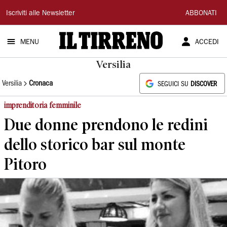
Il
Iscriviti alle Newsletter
ABBONATI
Tirreno
MENU
ACCEDI
Versilia
Versilia
Cronaca
SEGUICI SU
DISCOVER
imprenditoria femminile
Due donne prendono le redini
dello storico bar sul monte
Pitoro