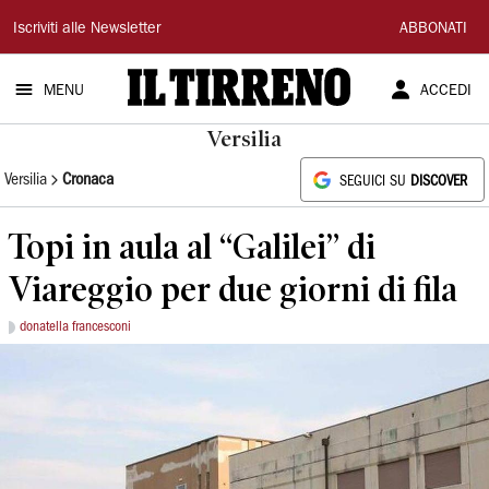
Il
Iscriviti alle Newsletter
ABBONATI
Tirreno
MENU
ACCEDI
Versilia
Versilia
Cronaca
SEGUICI SU
DISCOVER
Topi in aula al “Galilei” di
Viareggio per due giorni di fila
donatella francesconi