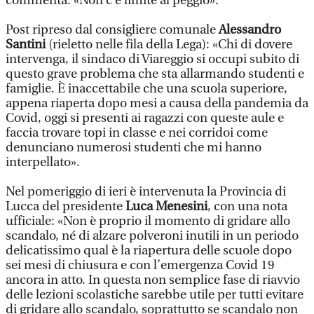
commenta: «Non c’è limite al peggio».
Post ripreso dal consigliere comunale
Alessandro
Santini
(rieletto nelle fila della Lega): «Chi di dovere
intervenga, il sindaco di Viareggio si occupi subito di
questo grave problema che sta allarmando studenti e
famiglie. È inaccettabile che una scuola superiore,
appena riaperta dopo mesi a causa della pandemia da
Covid, oggi si presenti ai ragazzi con queste aule e
faccia trovare topi in classe e nei corridoi come
denunciano numerosi studenti che mi hanno
interpellato».
Nel pomeriggio di ieri è intervenuta la Provincia di
Lucca del presidente
Luca Menesini
, con una nota
ufficiale: «Non è proprio il momento di gridare allo
scandalo, né di alzare polveroni inutili in un periodo
delicatissimo qual è la riapertura delle scuole dopo
sei mesi di chiusura e con l’emergenza Covid 19
ancora in atto. In questa non semplice fase di riavvio
delle lezioni scolastiche sarebbe utile per tutti evitare
di gridare allo scandalo, soprattutto se scandalo non