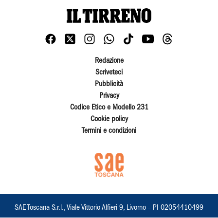
Redazione
Scriveteci
Pubblicità
Privacy
Codice Etico e Modello 231
Cookie policy
Termini e condizioni
SAE Toscana S.r.l., Viale Vittorio Alfieri 9, Livorno – PI 02054410499