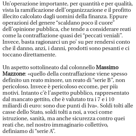
Un’operazione importante, per quantità e per qualità,
vista la ramificazione dell’organizzazione e il profitto
illecito calcolato dagli uomini della finanza. Eppure
operazioni del genere “scaldano poco il cuore”
dell’opinione pubblica, che tende a considerare reati
come la contraffazione quasi dei “peccati veniali”.
Invece, basta ragionarci un po’ su per rendersi conto
che il danno, anzi, i danni, prodotti sono pesanti e ci
toccano direttamente.
Un aspetto sottolineato dal colonnello
Massimo
Mazzone
: «quello della contraffazione viene spesso
definito un reato minore, un reato di “serie B”, non
pericoloso. Invece è pericoloso eccome, per più
motivi. Intanto c’è l’aspetto pubblico, rappresentato
dal mancato gettito, che è valutato tra i 7 e i 10
miliardi di euro: sono due punti di Iva». Soldi tolti alle
casse dello Stato, soldi tolti a noi, a voci come
istruzione, sanità, ma anche sicurezza contro quei
reati che, nel nostro immaginario collettivo,
definiamo di “serie A”.