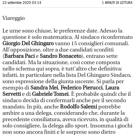
23 settembre 2020 03:14
1 MINUTI DI LETTURA
Viareggio
Le urne sono chiuse, le preferenze date. Adesso la
questione è solo matematica. Al sindaco riconfermato
Giorgio Del Ghingaro
vanno 15 consiglieri comunali.
All’opposizione, oltre a due candidati sconfitti
(
Barbara Paci
e
Sandro Bonaceto
), entrano sette
candidati. Ma la situazione, così come composta
nello schema qui sopra, è tutt’altro che definitiva:
infatti, in particolare nella lista Del Ghingaro Sindaco,
sono espressione della giunta uscente. Si parla per
esempio di
Sandra Mei
,
Federico Pierucci
,
Laura
Servetti
e di
Gabriele Tomei
. È probabile quindi che il
sindaco decida di confermarli anche per il secondo
mandato. In più, anche
Rodolfo Salemi
potrebbe
ambire a una delega, considerando che, durante la
precedente consiliatura, aveva ricevuto, in qualità di
solo consigliere, la delega allo sport. Insomma i giochi
non sono ancora finiti e le sorprese sono dietro