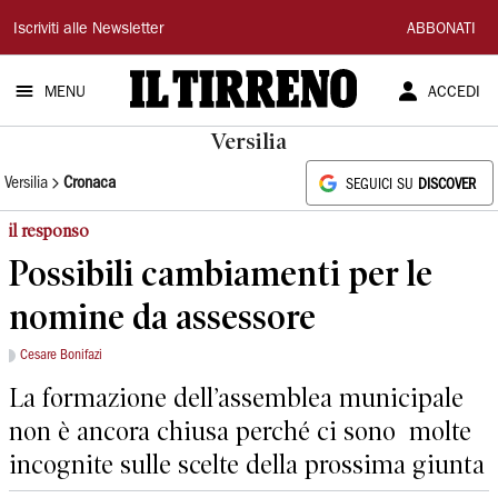
Il
Iscriviti alle Newsletter
ABBONATI
Tirreno
MENU
ACCEDI
Versilia
Versilia
Cronaca
SEGUICI SU
DISCOVER
il responso
Possibili cambiamenti per le
nomine da assessore
Cesare Bonifazi
La formazione dell’assemblea municipale
non è ancora chiusa perché ci sono molte
incognite sulle scelte della prossima giunta