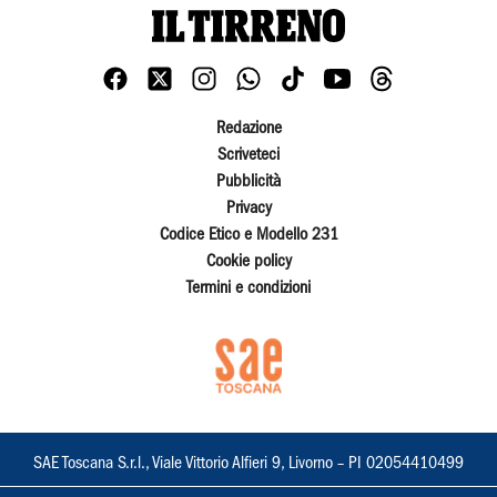
Redazione
Scriveteci
Pubblicità
Privacy
Codice Etico e Modello 231
Cookie policy
Termini e condizioni
SAE Toscana S.r.l., Viale Vittorio Alfieri 9, Livorno – PI 02054410499