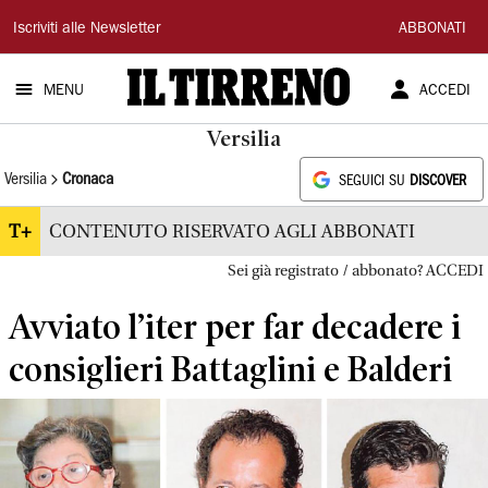
Il
Iscriviti alle Newsletter
ABBONATI
Tirreno
MENU
ACCEDI
Versilia
Versilia
Cronaca
SEGUICI SU
DISCOVER
T+
CONTENUTO RISERVATO AGLI ABBONATI
Sei già registrato / abbonato? ACCEDI
Avviato l’iter per far decadere i
consiglieri Battaglini e Balderi