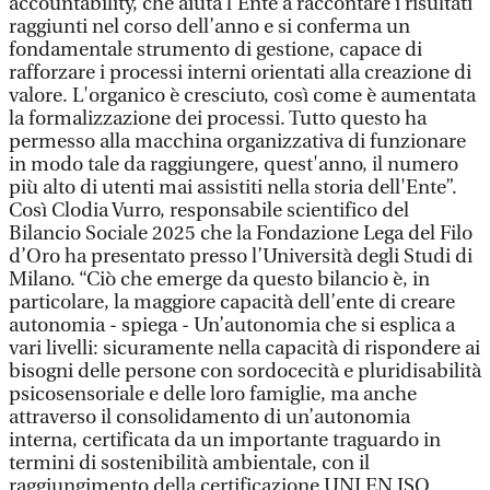
accountability, che aiuta l’Ente a raccontare i risultati
raggiunti nel corso dell’anno e si conferma un
fondamentale strumento di gestione, capace di
rafforzare i processi interni orientati alla creazione di
valore. L'organico è cresciuto, così come è aumentata
la formalizzazione dei processi. Tutto questo ha
permesso alla macchina organizzativa di funzionare
in modo tale da raggiungere, quest'anno, il numero
più alto di utenti mai assistiti nella storia dell'Ente”.
Così Clodia Vurro, responsabile scientifico del
Bilancio Sociale 2025 che la Fondazione Lega del Filo
d’Oro ha presentato presso l’Università degli Studi di
Milano. “Ciò che emerge da questo bilancio è, in
particolare, la maggiore capacità dell’ente di creare
autonomia - spiega - Un’autonomia che si esplica a
vari livelli: sicuramente nella capacità di rispondere ai
bisogni delle persone con sordocecità e pluridisabilità
psicosensoriale e delle loro famiglie, ma anche
attraverso il consolidamento di un’autonomia
interna, certificata da un importante traguardo in
termini di sostenibilità ambientale, con il
raggiungimento della certificazione UNI EN ISO