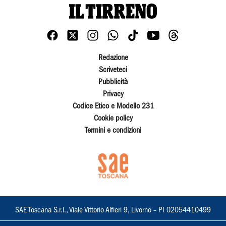
Redazione
Scriveteci
Pubblicità
Privacy
Codice Etico e Modello 231
Cookie policy
Termini e condizioni
SAE Toscana S.r.l., Viale Vittorio Alfieri 9, Livorno – PI 02054410499