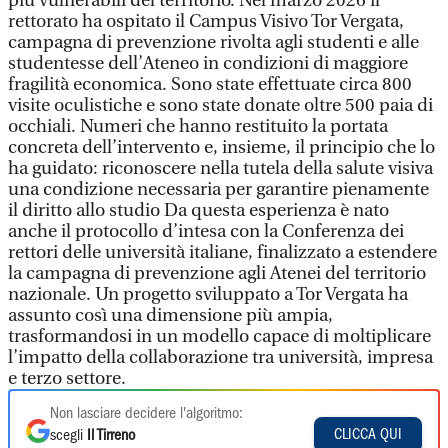
più vulnerabili del territorio. Nel marzo 2026 il
rettorato ha ospitato il Campus Visivo Tor Vergata,
campagna di prevenzione rivolta agli studenti e alle
studentesse dell’Ateneo in condizioni di maggiore
fragilità economica. Sono state effettuate circa 800
visite oculistiche e sono state donate oltre 500 paia di
occhiali. Numeri che hanno restituito la portata
concreta dell’intervento e, insieme, il principio che lo
ha guidato: riconoscere nella tutela della salute visiva
una condizione necessaria per garantire pienamente
il diritto allo studio Da questa esperienza è nato
anche il protocollo d’intesa con la Conferenza dei
rettori delle università italiane, finalizzato a estendere
la campagna di prevenzione agli Atenei del territorio
nazionale. Un progetto sviluppato a Tor Vergata ha
assunto così una dimensione più ampia,
trasformandosi in un modello capace di moltiplicare
l’impatto della collaborazione tra università, impresa
e terzo settore.
Non lasciare decidere l'algoritmo:
CLICCA QUI
scegli
Il Tirreno