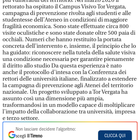
più vulnerabili del territorio. Nel marzo 2026 il
rettorato ha ospitato il Campus Visivo Tor Vergata,
campagna di prevenzione rivolta agli studenti e alle
studentesse dell’Ateneo in condizioni di maggiore
fragilità economica. Sono state effettuate circa 800
visite oculistiche e sono state donate oltre 500 paia di
occhiali. Numeri che hanno restituito la portata
concreta dell’intervento e, insieme, il principio che lo
ha guidato: riconoscere nella tutela della salute visiva
una condizione necessaria per garantire pienamente
il diritto allo studio Da questa esperienza è nato
anche il protocollo d’intesa con la Conferenza dei
rettori delle università italiane, finalizzato a estendere
la campagna di prevenzione agli Atenei del territorio
nazionale. Un progetto sviluppato a Tor Vergata ha
assunto così una dimensione più ampia,
trasformandosi in un modello capace di moltiplicare
l’impatto della collaborazione tra università, impresa
e terzo settore.
Non lasciare decidere l'algoritmo:
CLICCA QUI
scegli
Il Tirreno