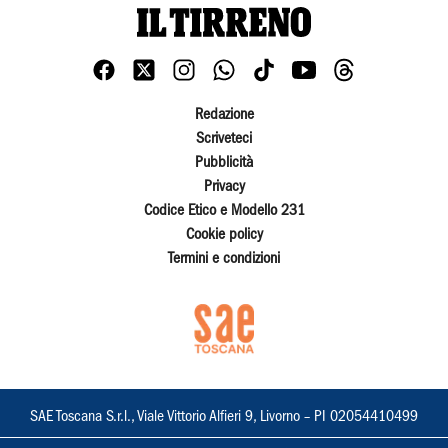
Redazione
Scriveteci
Pubblicità
Privacy
Codice Etico e Modello 231
Cookie policy
Termini e condizioni
SAE Toscana S.r.l., Viale Vittorio Alfieri 9, Livorno – PI 02054410499