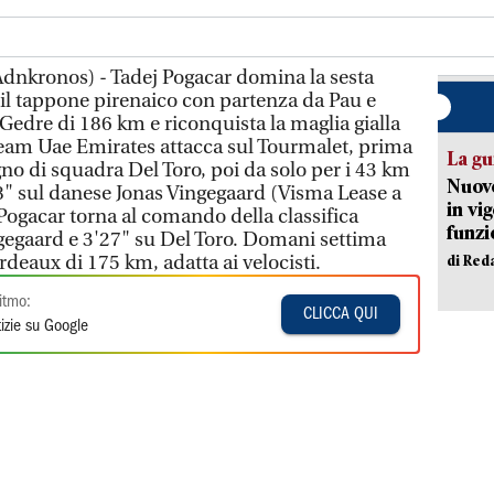
(Adnkronos) - Tadej Pogacar domina la sesta
 il tappone pirenaico con partenza da Pau e
e Gedre di 186 km e riconquista la maglia gialla
 team Uae Emirates attacca sul Tourmalet, prima
La gu
 di squadra Del Toro, poi da solo per i 43 km
Nuovo
38" sul danese Jonas Vingegaard (Visma Lease a
in vi
 Pogacar torna al comando della classifica
funzi
gegaard e 3'27" su Del Toro. Domani settima
deaux di 175 km, adatta ai velocisti.
di Red
itmo:
CLICCA QUI
izie su Google