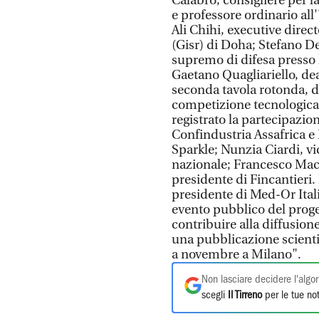
Calabrò, consigliere per l
e professore ordinario al
Ali Chihi, executive direct
(Gisr) di Doha; Stefano De
supremo di difesa presso 
Gaetano Quagliariello, de
seconda tavola rotonda, dal 
competizione tecnologica.
registrato la partecipazio
Confindustria Assafrica e
Sparkle; Nunzia Ciardi, vi
nazionale; Francesco Macr
presidente di Fincantieri.
presidente di Med-Or Ital
evento pubblico del proget
contribuire alla diffusione
una pubblicazione scientif
a novembre a Milano".
Non lasciare decidere l'algor
scegli
Il Tirreno
per le tue not