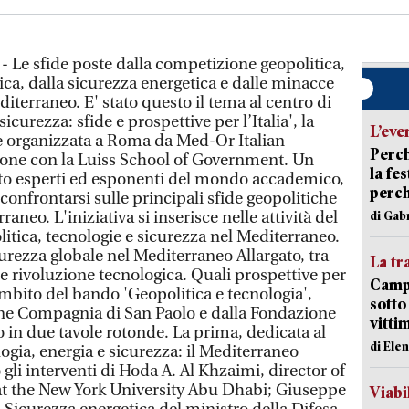
- Le sfide poste dalla competizione geopolitica,
ca, dalla sicurezza energetica e dalle minacce
terraneo. E' stato questo il tema al centro di
icurezza: sfide e prospettive per l’Italia', la
L’eve
e organizzata a Roma da Med-Or Italian
Perch
ione con la Luiss School of Government. Un
la fe
o esperti ed esponenti del mondo accademico,
perch
 confrontarsi sulle principali sfide geopolitiche
aneo. L'iniziativa si inserisce nelle attività del
di Gab
litica, tecnologie e sicurezza nel Mediterraneo.
curezza globale nel Mediterraneo Allargato, tra
La tr
e rivoluzione tecnologica. Quali prospettive per
Campi
’ambito del bando 'Geopolitica e tecnologia',
sotto
e Compagnia di San Paolo e dalla Fondazione
vitti
to in due tavole rotonde. La prima, dedicata al
di Ele
ogia, energia e sicurezza: il Mediterraneo
o gli interventi di Hoda A. Al Khzaimi, director of
at the New York University Abu Dhabi; Giuseppe
Viabi