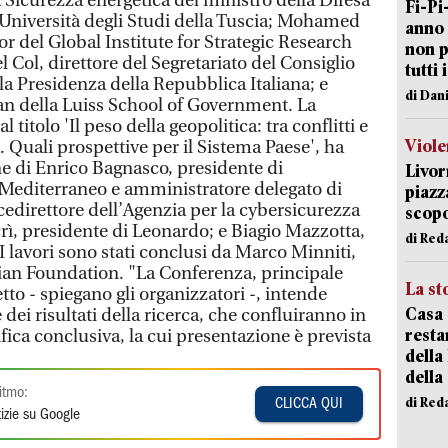
a Sicurezza energetica del ministro della Difesa
Fi-Pi
l'Università degli Studi della Tuscia; Mohamed
anno 
or del Global Institute for Strategic Research
non p
l Col, direttore del Segretariato del Consiglio
tutti 
la Presidenza della Repubblica Italiana; e
di Dan
an della Luiss School of Government. La
titolo 'Il peso della geopolitica: tra conflitti e
Viole
 Quali prospettive per il Sistema Paese', ha
ne di Enrico Bagnasco, presidente di
Livor
 Mediterraneo e amministratore delegato di
piazz
cedirettore dell’Agenzia per la cybersicurezza
scopo
ì, presidente di Leonardo; e Biagio Mazzotta,
di Red
 I lavori sono stati conclusi da Marco Minniti,
ian Foundation. "La Conferenza, principale
La st
to - spiegano gli organizzatori -, intende
Casa 
 dei risultati della ricerca, che confluiranno in
resta
ica conclusiva, la cui presentazione è prevista
della
della
itmo:
di Red
CLICCA QUI
izie su Google