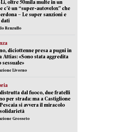
-Li, oltre 50mila multe in un
e c’è un “super-autovelox” che
erdona – Le super sanzioni e
i dati
ilo Renzullo
nza
no, diciottenne presa a pugni in
a Attias: «Sono stata aggredita
 sessuale»
azione Livorno
oria
distrutta dal fuoco, due fratelli
no per strada: ma a Castiglione
 Pescaia si avvera il miracolo
 solidarietà
azione Grosseto