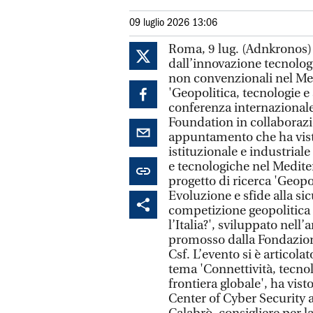
09 luglio 2026 13:06
Roma, 9 lug. (Adnkronos) 
dall’innovazione tecnologi
non convenzionali nel Medi
'Geopolitica, tecnologie e s
conferenza internazional
Foundation in collaboraz
appuntamento che ha vist
istituzionale e industriale
e tecnologiche nel Mediterr
progetto di ricerca 'Geopo
Evoluzione e sfide alla si
competizione geopolitica 
l’Italia?', sviluppato nell
promosso dalla Fondazion
Csf. L’evento si è articola
tema 'Connettività, tecnol
frontiera globale', ha vist
Center of Cyber Security 