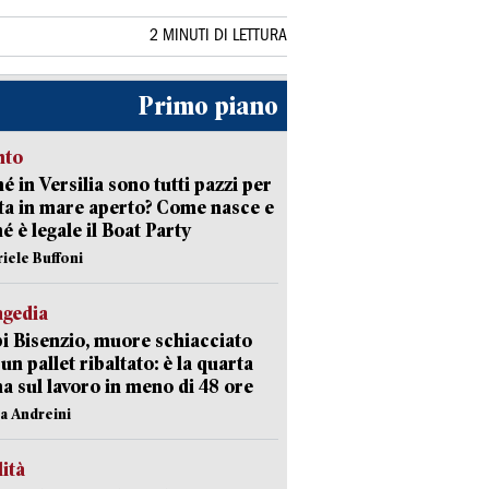
2 MINUTI DI LETTURA
Primo piano
nto
é in Versilia sono tutti pazzi per
sta in mare aperto? Come nasce e
é è legale il Boat Party
riele Buffoni
agedia
 Bisenzio, muore schiacciato
 un pallet ribaltato: è la quarta
ma sul lavoro in meno di 48 ore
na Andreini
lità