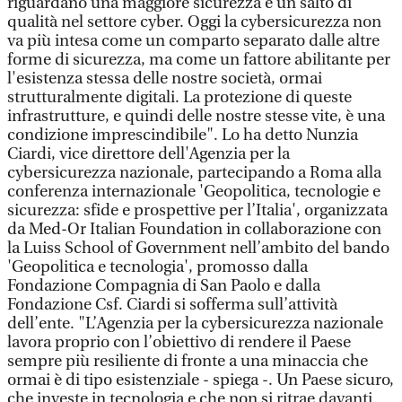
riguardano una maggiore sicurezza e un salto di
qualità nel settore cyber. Oggi la cybersicurezza non
va più intesa come un comparto separato dalle altre
forme di sicurezza, ma come un fattore abilitante per
l'esistenza stessa delle nostre società, ormai
strutturalmente digitali. La protezione di queste
infrastrutture, e quindi delle nostre stesse vite, è una
condizione imprescindibile". Lo ha detto Nunzia
Ciardi, vice direttore dell'Agenzia per la
cybersicurezza nazionale, partecipando a Roma alla
conferenza internazionale 'Geopolitica, tecnologie e
sicurezza: sfide e prospettive per l’Italia', organizzata
da Med-Or Italian Foundation in collaborazione con
la Luiss School of Government nell’ambito del bando
'Geopolitica e tecnologia', promosso dalla
Fondazione Compagnia di San Paolo e dalla
Fondazione Csf. Ciardi si sofferma sull’attività
dell’ente. "L’Agenzia per la cybersicurezza nazionale
lavora proprio con l’obiettivo di rendere il Paese
sempre più resiliente di fronte a una minaccia che
ormai è di tipo esistenziale - spiega -. Un Paese sicuro,
che investe in tecnologia e che non si ritrae davanti