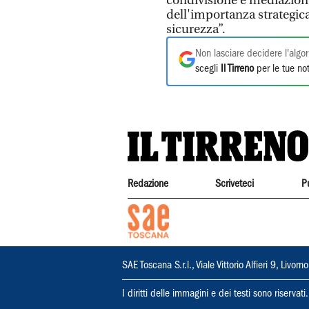
condivisione e mediazione,
dell'importanza strategica
sicurezza”.
Non lasciare decidere l'algor
scegli
Il Tirreno
per le tue not
Redazione
Scriveteci
P
SAE Toscana S.r.l., Viale Vittorio Alfieri 9, Li
I diritti delle immagini e dei testi sono riserva