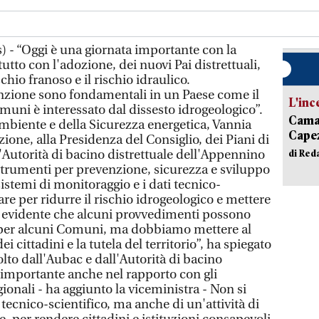
) - “Oggi è una giornata importante con la
tto con l'adozione, dei nuovi Pai distrettuali,
hio franoso e il rischio idraulico.
zione sono fondamentali in un Paese come il
L'inc
muni è interessato dal dissesto idrogeologico”.
Camai
Ambiente e della Sicurezza energetica, Vannia
Capez
ione, alla Presidenza del Consiglio, dei Piani di
'Autorità di bacino distrettuale dell'Appennino
di Red
 strumenti per prevenzione, sicurezza e sviluppo
 sistemi di monitoraggio e i dati tecnico-
are per ridurre il rischio idrogeologico e mettere
. È evidente che alcuni provvedimenti possono
vi per alcuni Comuni, ma dobbiamo mettere al
i cittadini e la tutela del territorio”, ha spiegato
olto dall'Aubac e dall'Autorità di bacino
importante anche nel rapporto con gli
gionali - ha aggiunto la viceministra - Non si
 tecnico-scientifico, ma anche di un'attività di