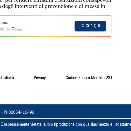
 per rendere cittadini e istituzioni consapevoli
 degli interventi di prevenzione e di messa in
itmo:
CLICCA QUI
izie su Google
ubblicità
Privacy
Codice Etico e Modello 231
vorno – PI 02054410499
ti. È espressamente vietata la loro riproduzione con qualsiasi mezzo e l'adattame