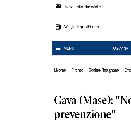
Il
Iscriviti alle Newsletter
Tirreno
Sfoglia il quotidiano
MENU
TOSCANA
Livorno
Firenze
Cecina-Rosignano
Emp
Gava (Mase): "No
prevenzione"