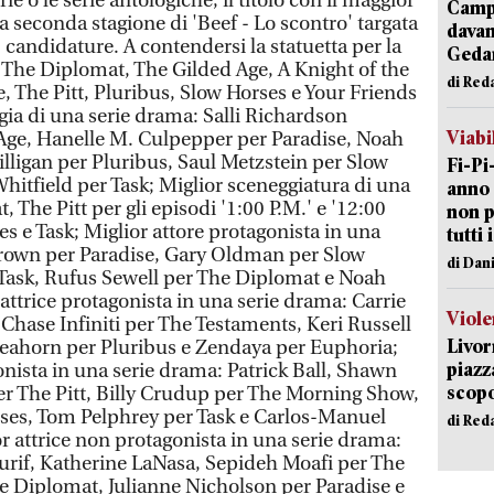
e o le serie antologiche, il titolo con il maggior
Campi
 seconda stagione di 'Beef - Lo scontro' targata
davan
6 candidature. A contendersi la statuetta per la
Geda
 The Diplomat, The Gilded Age, A Knight of the
di Red
 The Pitt, Pluribus, Slow Horses e Your Friends
gia di una serie drama: Salli Richardson
Viabi
 Age, Hanelle M. Culpepper per Paradise, Noah
illigan per Pluribus, Saul Metzstein per Slow
Fi-Pi
hitfield per Task; Miglior sceneggiatura di una
anno 
 The Pitt per gli episodi '1:00 P.M.' e '12:00
non p
es e Task; Miglior attore protagonista in una
tutti 
Brown per Paradise, Gary Oldman per Slow
di Dan
 Task, Rufus Sewell per The Diplomat e Noah
 attrice protagonista in una serie drama: Carrie
Viole
Chase Infiniti per The Testaments, Keri Russell
Livor
eahorn per Pluribus e Zendaya per Euphoria;
piazz
onista in una serie drama: Patrick Ball, Shawn
scopo
r The Pitt, Billy Crudup per The Morning Show,
ses, Tom Pelphrey per Task e Carlos-Manuel
di Red
r attrice non protagonista in una serie drama:
urif, Katherine LaNasa, Sepideh Moafi per The
The Diplomat, Julianne Nicholson per Paradise e