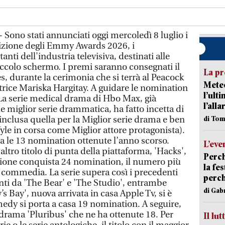
Sono stati annunciati oggi mercoledì 8 luglio i
dizione degli Emmy Awards 2026, i
nti dell'industria televisiva, destinati alle
iccolo schermo. I premi saranno consegnati il
La pr
, durante la cerimonia che si terrà al Peacock
Meteo
trice Mariska Hargitay. A guidare le nomination
l’ult
. La serie medical drama di Hbo Max, già
l’alla
 miglior serie drammatica, ha fatto incetta di
 inclusa quella per la Miglior serie drama e ben
di Tom
yle in corsa come Miglior attore protagonista).
a le 13 nomination ottenute l’anno scorso.
L’eve
altro titolo di punta della piattaforma, 'Hacks',
Perch
gione conquista 24 nomination, il numero più
la fe
 commedia. La serie supera così i precedenti
perch
nti da 'The Bear' e 'The Studio', entrambe
di Gab
 Bay', nuova arrivata in casa Apple Tv, si è
medy si porta a casa 19 nomination. A seguire,
 drama 'Pluribus' che ne ha ottenute 18. Per
Il lut