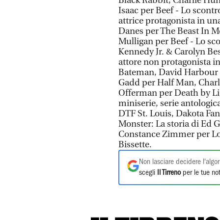
Black Rabbit, Charlie Hun
Isaac per Beef - Lo scont
attrice protagonista in una
Danes per The Beast In Me
Mulligan per Beef - Lo sco
Kennedy Jr. & Carolyn Bess
attore non protagonista in
Bateman, David Harbour e
Gadd per Half Man, Charle
Offerman per Death by Lig
miniserie, serie antologic
DTF St. Louis, Dakota Fann
Monster: La storia di Ed 
Constance Zimmer per Lov
Bissette.
Non lasciare decidere l'algor
scegli
Il Tirreno
per le tue not