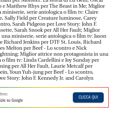
nam per Monster: La storia di Ed Gein, Oscar
ro e Matthew Rhys per The Beast in Me; Miglior
 miniserie, serie antologica o film tv: Claire
, Sally Field per Creature luminose, Carey
ntro, Sarah Pidgeon per Love Story: John F.
ette, Sarah Snook per All Her Fault; Miglior
 una miniserie, serie antologica o film tv: Jason
 Richard Jenkins per DTF St. Louis, Richard
s Melton per Beef - Lo scontro e Nick
htning; Miglior attrice non protagonista in una
a o film tv: Linda Cardellini e Joy Sunday per
ing per All Her Fault, Laurie Metcalf per
Gein, Youn Yuh-jung per Beef - Lo scontro,
e Story: John F. Kennedy Jr. and Carolyn
itmo:
CLICCA QUI
izie su Google