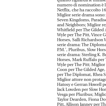
quanto riguarda le miniseri
numero di nomination è la
Netflix, che ha raccolto 1
Miglior serie drama sono:
Seven Kingdoms, Paradise,
and Neighbors; Miglior re
Whitfield per The Gilded
Wyle per The Pitt, Vince G
Horses, Salli Richardson W
serie drama: The Diplomat,
P.M.', Pluribus, Slow Hors
serie drama: Sterling K. 
Horses, Mark Ruffalo per
Wyle per The Pitt; Miglior
Coon per The Gilded Age, 
per The Diplomat, Rhea S
Miglior attore non protag
Hatosy e Gerran Howell pe
Jack Lowden per Slow Hor
Vesga per Pluribus; Miglio
Taylor Dearden, Fiona Do
Pitt, Allison Janney per 