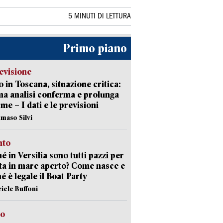
5 MINUTI DI LETTURA
Primo piano
evisione
 in Toscana, situazione critica:
ima analisi conferma e prolunga
rme – I dati e le previsioni
maso Silvi
nto
é in Versilia sono tutti pazzi per
sta in mare aperto? Come nasce e
é è legale il Boat Party
riele Buffoni
to