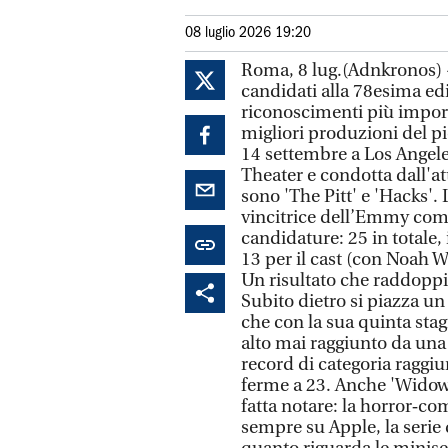
08 luglio 2026 19:20
Roma, 8 lug.(Adnkronos) - 
candidati alla 78esima e
riconoscimenti più importa
migliori produzioni del p
14 settembre a Los Angeles
Theater e condotta dall'at
sono 'The Pitt' e 'Hacks'
vincitrice dell’Emmy come
candidature: 25 in totale,
13 per il cast (con Noah W
Un risultato che raddoppi
Subito dietro si piazza un 
che con la sua quinta sta
alto mai raggiunto da una
record di categoria raggiu
ferme a 23. Anche 'Widow’s
fatta notare: la horror‑co
sempre su Apple, la serie