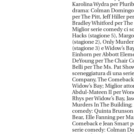
Karolina Wydra per Pluribu
drama: Colman Domingo pe
per The Pitt, Jeff Hiller 
Bradley Whitford per The D
Miglior serie comedy ci s
Hacks (stagione 5), Margo
(stagione 2), Only Murders
(stagione 3) e Widow’s Bay
Einhorn per Abbott Eleme
DeYoung per The Chair Co
Belli per The Ms. Pat Sho
sceneggiatura di una ser
Company, The Comeback, 
Widow’s Bay; Miglior atto
Abdul-Mateen II per Wond
Rhys per Widow’s Bay, Jas
Murders In The Building; M
comedy: Quinta Brunson p
Bear, Elle Fanning per Ma
Comeback e Jean Smart pe
serie comedy: Colman Do