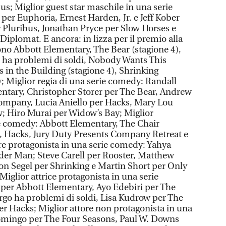
s; Miglior guest star maschile in una serie
r Euphoria, Ernest Harden, Jr. e Jeff Kober
per Pluribus, Jonathan Pryce per Slow Horses e
iplomat. E ancora: in lizza per il premio alla
ono Abbott Elementary, The Bear (stagione 4),
 ha problemi di soldi, Nobody Wants This
 in the Building (stagione 4), Shrinking
; Miglior regia di una serie comedy: Randall
ntary, Christopher Storer per The Bear, Andrew
mpany, Lucia Aniello per Hacks, Mary Lou
w; Hiro Murai per Widow’s Bay; Miglior
ie comedy: Abbott Elementary, The Chair
Hacks, Jury Duty Presents Company Retreat e
re protagonista in una serie comedy: Yahya
er Man; Steve Carell per Rooster, Matthew
on Segel per Shrinking e Martin Short per Only
iglior attrice protagonista in una serie
er Abbott Elementary, Ayo Edebiri per The
rgo ha problemi di soldi, Lisa Kudrow per The
r Hacks; Miglior attore non protagonista in una
mingo per The Four Seasons, Paul W. Downs