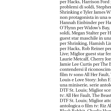
per Hacks, Harrison Ford
problemi di soldi, Stephe
Shrinking e Tyler James W
non protagonista in una s
Hannah Einbinder per Hac
O'Flynn per Widow’s Bay, 
soldi, Megan Stalter per H
guest star maschile in una
per Shrinking, Hamish Li
per Hacks, Rob Reiner per
Live; Miglior guest star f
Laurie Metcalf, Cherry J
Jamie Lee Curtis per The B
contendersi il riconoscime
film tv sono All Her Fault
Louis e Love Story: John F
una miniserie, serie antol
DTF St. Louis; Miglior sce
tv: All Her Fault, The Bea
DTF St. Louis; Miglior att
antologica o film tv: Riz