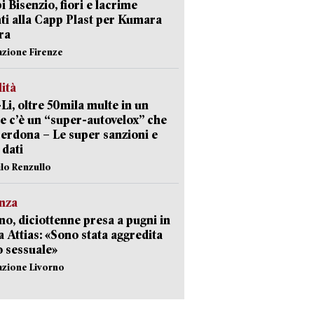
 Bisenzio, fiori e lacrime
ti alla Capp Plast per Kumara
ra
azione Firenze
lità
-Li, oltre 50mila multe in un
e c’è un “super-autovelox” che
erdona – Le super sanzioni e
i dati
ilo Renzullo
nza
no, diciottenne presa a pugni in
a Attias: «Sono stata aggredita
 sessuale»
azione Livorno