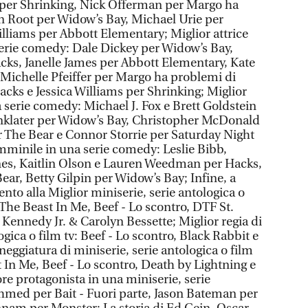
 per Shrinking, Nick Offerman per Margo ha
n Root per Widow’s Bay, Michael Urie per
illiams per Abbott Elementary; Miglior attrice
erie comedy: Dale Dickey per Widow’s Bay,
ks, Janelle James per Abbott Elementary, Kate
Michelle Pfeiffer per Margo ha problemi di
acks e Jessica Williams per Shrinking; Miglior
 serie comedy: Michael J. Fox e Brett Goldstein
nklater per Widow’s Bay, Christopher McDonald
 The Bear e Connor Storrie per Saturday Night
emminile in una serie comedy: Leslie Bibb,
ones, Kaitlin Olson e Lauren Weedman per Hacks,
ear, Betty Gilpin per Widow’s Bay; Infine, a
nto alla Miglior miniserie, serie antologica o
, The Beast In Me, Beef - Lo scontro, DTF St.
. Kennedy Jr. & Carolyn Bessette; Miglior regia di
ogica o film tv: Beef - Lo scontro, Black Rabbit e
neggiatura di miniserie, serie antologica o film
st In Me, Beef - Lo scontro, Death by Lightning e
ore protagonista in una miniserie, serie
 Ahmed per Bait - Fuori parte, Jason Bateman per