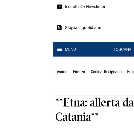
Il
Iscriviti alle Newsletter
Tirreno
Sfoglia il quotidiano
MENU
TOSCANA
Livorno
Firenze
Cecina-Rosignano
Emp
**Etna: allerta d
Catania**