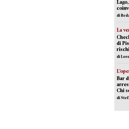
Lago,
coinv
di Red
La ve
Check
di Pis
risch
di Lor
L’ope
Bar d
arrest
Chi 
di Ste