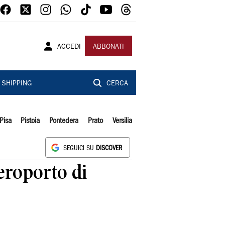
ACCEDI
ABBONATI
SHIPPING
CERCA
Pisa
Pistoia
Pontedera
Prato
Versilia
SEGUICI SU
DISCOVER
aeroporto di