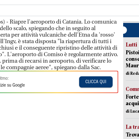
s) - Riapre l'aeroporto di Catania. Lo comunica
 dello scalo, spiegando che in seguito al
lerta per attività vulcaniche dell'Etna da 'rosso'
'Ingv, è stata disposta "la riapertura di tutti i
Lutti
iusi e il conseguente ripristino delle attività di
Pisto
vo". L'aeroporto di Comiso è regolarmente attivo.
conse
 prima di recarsi in aeroporto, di verificare lo
Mauro
 le compagnie aeree", spiegano dalla Sac.
di Red
itmo:
CLICCA QUI
izie su Google
Comm
Forte
acqui
di Luca
La tr
Trova