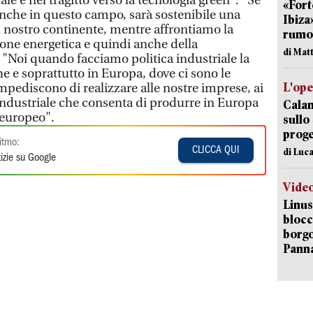
e e nel tragitto verso la tecnologia green". "Se
«Fort
 anche in questo campo, sarà sostenibile una
Ibiza
 nostro continente, mentre affrontiamo la
rumor
ione energetica e quindi anche della
di Mat
 "Noi quando facciamo politica industriale la
e e soprattutto in Europa, dove ci sono le
L'op
mpediscono di realizzare alle nostre imprese, ai
 industriale che consenta di produrre in Europa
Cala
o europeo".
sullo
proge
itmo:
CLICCA QUI
di Luca
izie su Google
Vide
Linus
blocc
borgo
Pann