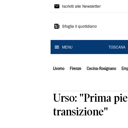
Il
Iscriviti alle Newsletter
Tirreno
Sfoglia il quotidiano
MENU
TOSCANA
Livorno
Firenze
Cecina-Rosignano
Emp
Urso: "Prima piet
transizione"