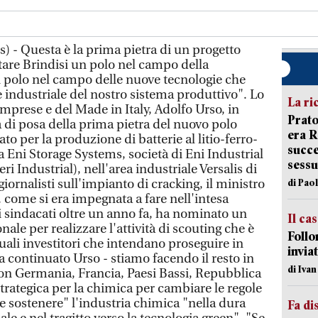
s) - Questa è la prima pietra di un progetto
tare Brindisi un polo nel campo della
n polo nel campo delle nuove tecnologie che
 industriale del nostro sistema produttivo". Lo
La ri
Imprese e del Made in Italy, Adolfo Urso, in
Prato
 di posa della prima pietra del nuovo polo
era 
to per la produzione di batterie al litio-ferro-
succe
da Eni Storage Systems, società di Eni Industrial
sessu
i Industrial), nell'area industriale Versalis di
iornalisti sull'impianto di cracking, il ministro
di Pao
, come si era impegnata a fare nell'intesa
i i sindacati oltre un anno fa, ha nominato un
Il ca
onale per realizzare l'attività di scouting che è
Follo
uali investitori che intendano proseguire in
inviat
ha continuato Urso - stiamo facendo il resto in
di Iva
n Germania, Francia, Paesi Bassi, Repubblica
trategica per la chimica per cambiare le regole
sostenere" l'industria chimica "nella dura
Fa di