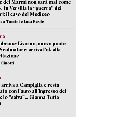
e dei Marmi non sarà mai come
». In Versilia la “guerra” dei
i: il caso del Mediceo
teo Tuccini e Luca Basile
era
mbrone-Livorno, nuovo ponte
 Scolmatore: arriva l’ok alla
ttazione
 Cinotti
o
 arriva a Campiglia e resta
ato con l'auto all’ingresso del
: lo "salva"... Gianna Tutta
a