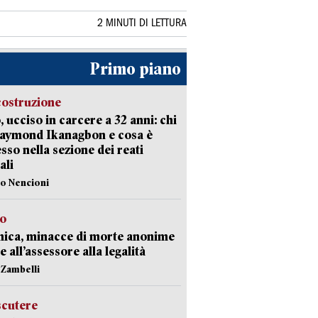
2 MINUTI DI LETTURA
Primo piano
costruzione
, ucciso in carcere a 32 anni: chi
Raymond Ikanagbon e cosa è
sso nella sezione dei reati
ali
lo Nencioni
so
nica, minacce di morte anonime
e all’assessore alla legalità
n Zambelli
scutere