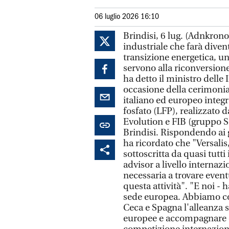
06 luglio 2026 16:10
Brindisi, 6 lug. (Adnkrono
industriale che farà diven
transizione energetica, u
servono alla riconversione
ha detto il ministro delle 
occasione della cerimonia
italiano ed europeo integra
fosfato (LFP), realizzato 
Evolution e FIB (gruppo Ser
Brindisi. Rispondendo ai g
ha ricordato che "Versalis
sottoscritta da quasi tutt
advisor a livello internazi
necessaria a trovare event
questa attività". "E noi - 
sede europea. Abbiamo co
Ceca e Spagna l'alleanza s
europee e accompagnare e 