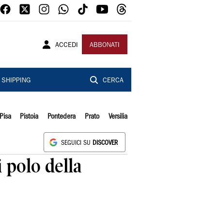
ACCEDI
ABBONATI
SHIPPING
CERCA
Pisa
Pistoia
Pontedera
Prato
Versilia
SEGUICI SU
DISCOVER
 polo della