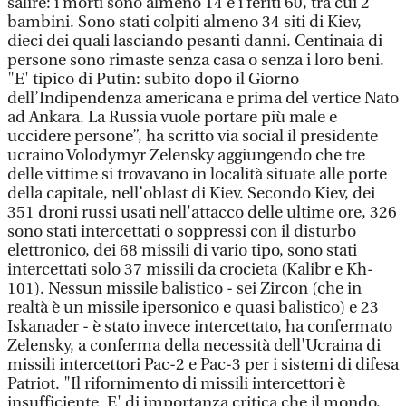
salire: i morti sono almeno 14 e i feriti 60, tra cui 2
bambini. Sono stati colpiti almeno 34 siti di Kiev,
dieci dei quali lasciando pesanti danni. Centinaia di
persone sono rimaste senza casa o senza i loro beni.
"E' tipico di Putin: subito dopo il Giorno
dell’Indipendenza americana e prima del vertice Nato
ad Ankara. La Russia vuole portare più male e
uccidere persone”, ha scritto via social il presidente
ucraino Volodymyr Zelensky aggiungendo che tre
delle vittime si trovavano in località situate alle porte
della capitale, nell’oblast di Kiev. Secondo Kiev, dei
351 droni russi usati nell'attacco delle ultime ore, 326
sono stati intercettati o soppressi con il disturbo
elettronico, dei 68 missili di vario tipo, sono stati
intercettati solo 37 missili da crocieta (Kalibr e Kh-
101). Nessun missile balistico - sei Zircon (che in
realtà è un missile ipersonico e quasi balistico) e 23
Iskanader - è stato invece intercettato, ha confermato
Zelensky, a conferma della necessità dell'Ucraina di
missili intercettori Pac-2 e Pac-3 per i sistemi di difesa
Patriot. "Il rifornimento di missili intercettori è
insufficiente. E' di importanza critica che il mondo,