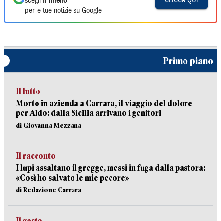
CLICCA QUI
scegli
Il Tirreno
per le tue notizie su Google
Primo piano
Il lutto
Morto in azienda a Carrara, il viaggio del dolore
per Aldo: dalla Sicilia arrivano i genitori
di Giovanna Mezzana
Il racconto
I lupi assaltano il gregge, messi in fuga dalla pastora:
«Così ho salvato le mie pecore»
di Redazione Carrara
Il gesto