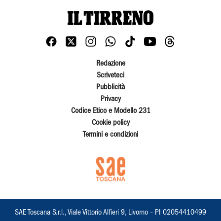
Redazione
Scriveteci
Pubblicità
Privacy
Codice Etico e Modello 231
Cookie policy
Termini e condizioni
SAE Toscana S.r.l., Viale Vittorio Alfieri 9, Livorno – PI 02054410499