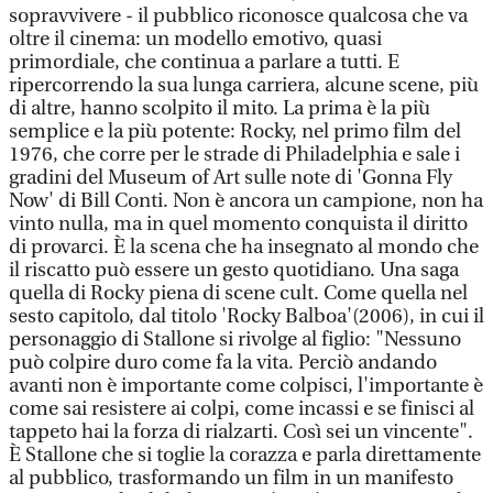
sopravvivere - il pubblico riconosce qualcosa che va
oltre il cinema: un modello emotivo, quasi
primordiale, che continua a parlare a tutti. E
ripercorrendo la sua lunga carriera, alcune scene, più
di altre, hanno scolpito il mito. La prima è la più
semplice e la più potente: Rocky, nel primo film del
1976, che corre per le strade di Philadelphia e sale i
gradini del Museum of Art sulle note di 'Gonna Fly
Now' di Bill Conti. Non è ancora un campione, non ha
vinto nulla, ma in quel momento conquista il diritto
di provarci. È la scena che ha insegnato al mondo che
il riscatto può essere un gesto quotidiano. Una saga
quella di Rocky piena di scene cult. Come quella nel
sesto capitolo, dal titolo 'Rocky Balboa'(2006), in cui il
personaggio di Stallone si rivolge al figlio: "Nessuno
può colpire duro come fa la vita. Perciò andando
avanti non è importante come colpisci, l'importante è
come sai resistere ai colpi, come incassi e se finisci al
tappeto hai la forza di rialzarti. Così sei un vincente".
È Stallone che si toglie la corazza e parla direttamente
al pubblico, trasformando un film in un manifesto