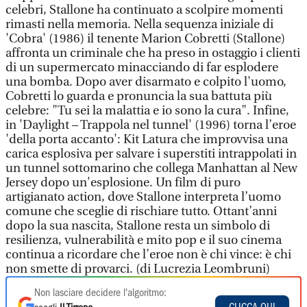
celebri, Stallone ha continuato a scolpire momenti
rimasti nella memoria. Nella sequenza iniziale di
'Cobra' (1986) il tenente Marion Cobretti (Stallone)
affronta un criminale che ha preso in ostaggio i clienti
di un supermercato minacciando di far esplodere
una bomba. Dopo aver disarmato e colpito l'uomo,
Cobretti lo guarda e pronuncia la sua battuta più
celebre: "Tu sei la malattia e io sono la cura". Infine,
in 'Daylight – Trappola nel tunnel' (1996) torna l’eroe
'della porta accanto': Kit Latura che improvvisa una
carica esplosiva per salvare i superstiti intrappolati in
un tunnel sottomarino che collega Manhattan al New
Jersey dopo un'esplosione. Un film di puro
artigianato action, dove Stallone interpreta l’uomo
comune che sceglie di rischiare tutto. Ottant’anni
dopo la sua nascita, Stallone resta un simbolo di
resilienza, vulnerabilità e mito pop e il suo cinema
continua a ricordare che l’eroe non è chi vince: è chi
non smette di provarci. (di Lucrezia Leombruni)
Non lasciare decidere l'algoritmo: