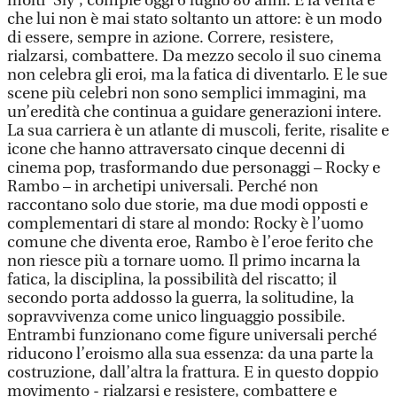
molti 'Sly', compie oggi 6 luglio 80 anni. E la verità è
che lui non è mai stato soltanto un attore: è un modo
di essere, sempre in azione. Correre, resistere,
rialzarsi, combattere. Da mezzo secolo il suo cinema
non celebra gli eroi, ma la fatica di diventarlo. E le sue
scene più celebri non sono semplici immagini, ma
un’eredità che continua a guidare generazioni intere.
La sua carriera è un atlante di muscoli, ferite, risalite e
icone che hanno attraversato cinque decenni di
cinema pop, trasformando due personaggi – Rocky e
Rambo – in archetipi universali. Perché non
raccontano solo due storie, ma due modi opposti e
complementari di stare al mondo: Rocky è l’uomo
comune che diventa eroe, Rambo è l’eroe ferito che
non riesce più a tornare uomo. Il primo incarna la
fatica, la disciplina, la possibilità del riscatto; il
secondo porta addosso la guerra, la solitudine, la
sopravvivenza come unico linguaggio possibile.
Entrambi funzionano come figure universali perché
riducono l’eroismo alla sua essenza: da una parte la
costruzione, dall’altra la frattura. E in questo doppio
movimento - rialzarsi e resistere, combattere e