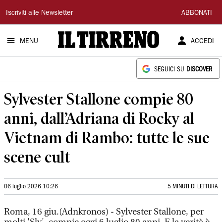
Il
Iscriviti alle Newsletter
ABBONATI
Tirreno
MENU
ACCEDI
SEGUICI SU
DISCOVER
Sylvester Stallone compie 80
anni, dall’Adriana di Rocky al
Vietnam di Rambo: tutte le sue
scene cult
06 luglio 2026 10:26
5 MINUTI DI LETTURA
Roma, 16 giu.(Adnkronos) - Sylvester Stallone, per