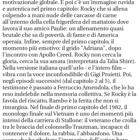
motivazionale globale. E poi c’è un'immagine ruvida
e autentica nel primo capitolo: Rocky che si allena
colpendo a mani nude delle carcasse di carne
all'interno della cella frigorifera del mattatoio dove
lavora il suo amico Paulie: un allenamento quasi
brutale che sa di povertà, di fame e di America
operaia. Infine, sempre del primo capitolo, il
momento più emotivo: il grido "Adriana", dopo
l’incontro con Apollo Creed. Rocky non cerca la
gloria, cerca la sua amata (interpretata da Talia Shire).
Nella versione italiana quell’urlo - e l'intero film –
vibra con la voce inconfondibile di Gigi Proietti. Poi,
negli episodi successivi (dal capitolo 2 al 5), il
testimone è passato a Ferruccio Amendola, che lo ha
reso indelebile nella memoria collettiva. Se Rocky è la
favola del riscatto, Rambo è la ferita che non si
rimargina. Nel finale di primo capitolo del 1982, il
monologo finale sul Vietnam è uno dei momenti più
intensi della carriera di Stallone: il veterano che crolla
tra le braccia del colonnello Trautman, incapace di
contenere il dolore, la rabbia, l’abbandono. Una