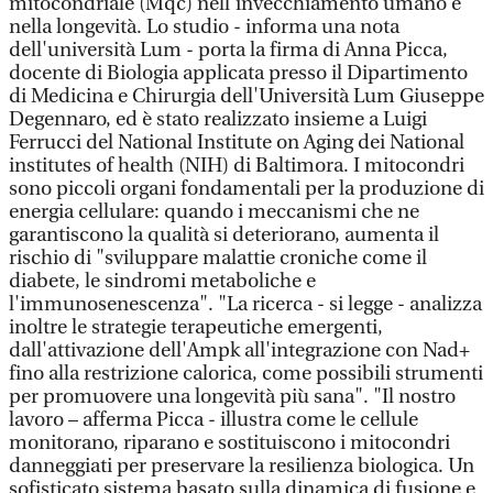
mitocondriale (Mqc) nell'invecchiamento umano e
nella longevità. Lo studio - informa una nota
dell'università Lum - porta la firma di Anna Picca,
docente di Biologia applicata presso il Dipartimento
di Medicina e Chirurgia dell'Università Lum Giuseppe
Degennaro, ed è stato realizzato insieme a Luigi
Ferrucci del National Institute on Aging dei National
institutes of health (NIH) di Baltimora. I mitocondri
sono piccoli organi fondamentali per la produzione di
energia cellulare: quando i meccanismi che ne
garantiscono la qualità si deteriorano, aumenta il
rischio di "sviluppare malattie croniche come il
diabete, le sindromi metaboliche e
l'immunosenescenza". "La ricerca - si legge - analizza
inoltre le strategie terapeutiche emergenti,
dall'attivazione dell'Ampk all'integrazione con Nad+
fino alla restrizione calorica, come possibili strumenti
per promuovere una longevità più sana". "Il nostro
lavoro – afferma Picca - illustra come le cellule
monitorano, riparano e sostituiscono i mitocondri
danneggiati per preservare la resilienza biologica. Un
sofisticato sistema basato sulla dinamica di fusione e