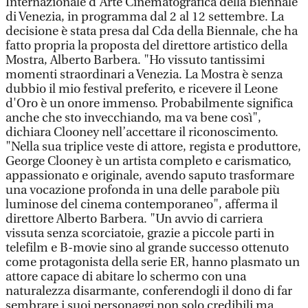
Internazionale d’Arte Cinematografica della Biennale
di Venezia, in programma dal 2 al 12 settembre. La
decisione è stata presa dal Cda della Biennale, che ha
fatto propria la proposta del direttore artistico della
Mostra, Alberto Barbera. "Ho vissuto tantissimi
momenti straordinari a Venezia. La Mostra è senza
dubbio il mio festival preferito, e ricevere il Leone
d'Oro è un onore immenso. Probabilmente significa
anche che sto invecchiando, ma va bene così",
dichiara Clooney nell’accettare il riconoscimento.
"Nella sua triplice veste di attore, regista e produttore,
George Clooney è un artista completo e carismatico,
appassionato e originale, avendo saputo trasformare
una vocazione profonda in una delle parabole più
luminose del cinema contemporaneo", afferma il
direttore Alberto Barbera. "Un avvio di carriera
vissuta senza scorciatoie, grazie a piccole parti in
telefilm e B-movie sino al grande successo ottenuto
come protagonista della serie ER, hanno plasmato un
attore capace di abitare lo schermo con una
naturalezza disarmante, conferendogli il dono di far
sembrare i suoi personaggi non solo credibili ma