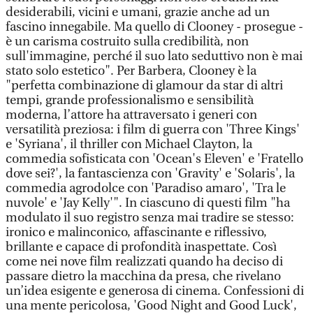
desiderabili, vicini e umani, grazie anche ad un
fascino innegabile. Ma quello di Clooney - prosegue -
è un carisma costruito sulla credibilità, non
sull'immagine, perché il suo lato seduttivo non è mai
stato solo estetico". Per Barbera, Clooney è la
"perfetta combinazione di glamour da star di altri
tempi, grande professionalismo e sensibilità
moderna, l’attore ha attraversato i generi con
versatilità preziosa: i film di guerra con 'Three Kings'
e 'Syriana', il thriller con Michael Clayton, la
commedia sofisticata con 'Ocean's Eleven' e 'Fratello
dove sei?', la fantascienza con 'Gravity' e 'Solaris', la
commedia agrodolce con 'Paradiso amaro', 'Tra le
nuvole' e 'Jay Kelly'". In ciascuno di questi film "ha
modulato il suo registro senza mai tradire se stesso:
ironico e malinconico, affascinante e riflessivo,
brillante e capace di profondità inaspettate. Così
come nei nove film realizzati quando ha deciso di
passare dietro la macchina da presa, che rivelano
un’idea esigente e generosa di cinema. Confessioni di
una mente pericolosa, 'Good Night and Good Luck',