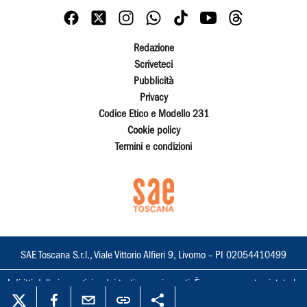
Redazione
Scriveteci
Pubblicità
Privacy
Codice Etico e Modello 231
Cookie policy
Termini e condizioni
SAE Toscana S.r.l., Viale Vittorio Alfieri 9, Livorno – PI 02054410499
I diritti delle immagini e dei testi sono riservati. È espressamente vietata la
loro riproduzione con qualsiasi mezzo e l'adattamento totale o parziale.