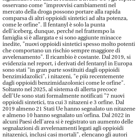
osservano come "improvvisi cambiamenti nel
mercato della droga possono portare alla rapida
comparsa di altri oppioidi sintetici ad alta potenza,
come le orfine". Il fentanyl è solo la punta
dell'iceberg, dunque, perché nel frattempo la
famiglia si è allargata e si sono aggiunte minacce
inedite, "nuovi oppioidi sintetici spesso molto potenti
che comportano un rischio sempre maggiore di
avvelenamento". Il ricambio è costante. Dal 2019, si
evidenzia nel report, i derivati del fentanyl in Europa
sono stati "in gran parte sostituiti dagli oppioidi
benzimidazolici", i nitazeni, "e più recentemente
dagli oppioidi benzimidazolonici come le orfine".
Soltanto nel 2025, al sistema di allerta precoce
dell'Ue sono stati formalmente notificati "7 nuovi
oppioidi sintetici, tra cui 3 nitazeni e 3 orfine. Dal
2019 almeno 21 Stati Ue hanno segnalato un nitazene
e almeno 10 hanno segnalato un'orfina. Dal 2022 in
alcuni Paesi dell'area si è registrato un aumento delle
segnalazioni di avvelenamenti legati agli oppioidi
nitazenici, inclusi casi mortali", elencano gli autori