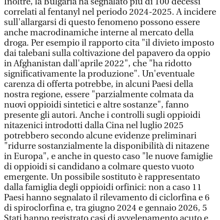
Inoltre, la Bulgaria ha segnalato più di 100 decessi
correlati al fentanyl nel periodo 2024-2025. A incidere
sull'allargarsi di questo fenomeno possono essere
anche macrodinamiche interne al mercato della
droga. Per esempio il rapporto cita "il divieto imposto
dai talebani sulla coltivazione del papavero da oppio
in Afghanistan dall'aprile 2022", che "ha ridotto
significativamente la produzione". Un'eventuale
carenza di offerta potrebbe, in alcuni Paesi della
nostra regione, essere "parzialmente colmata da
nuovi oppioidi sintetici e altre sostanze", fanno
presente gli autori. Anche i controlli sugli oppioidi
nitazenici introdotti dalla Cina nel luglio 2025
potrebbero secondo alcune evidenze preliminari
"ridurre sostanzialmente la disponibilità di nitazene
in Europa", e anche in questo caso "le nuove famiglie
di oppioidi si candidano a colmare questo vuoto
emergente. Un possibile sostituto è rappresentato
dalla famiglia degli oppioidi orfinici: non a caso 11
Paesi hanno segnalato il rilevamento di ciclorfina e 6
di spiroclorfina e, tra giugno 2024 e gennaio 2026, 5
Stati hanno registrato casi di avvelenamento acuto e