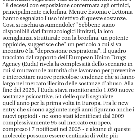
18 decessi con esposizione confermata agli orfinici,
principalmente ciclorfina. Mentre Estonia e Lettonia
hanno segnalato l'uso iniettivo di queste sostanze.
Cosa si rischia assumendole? "Sebbene siano
disponibili dati farmacologici limitati, la loro
somiglianza strutturale con la brorfina, un potente
oppioide, suggerisce che" un pericolo a cui si va
incontro è la "depressione respiratoria". Il quadro
tracciato dal rapporto dell'European Union Drugs
Agency (Euda) rivela la complessità dello scenario in
cui si muovono le autorità che lavorano per prevenire
e intercettare nuove pericolose tendenze che si fanno
largo nel mercato illecito delle sostanze d'abuso. Alla
fine del 2025, l'Euda stava monitorando 1.050 nuove
sostanze psicoattive, 50 delle quali segnalate
quell'anno per la prima volta in Europa. Fra le new
entry che si sono aggiunte negli anni figurano anche i
nuovi oppiodi - ne sono stati identificati dal 2009
complessivamente 95 sul mercato europeo,
compreso i 7 notificati nel 2025 - e alcune di queste
molecole possono essere centinaia di volte più