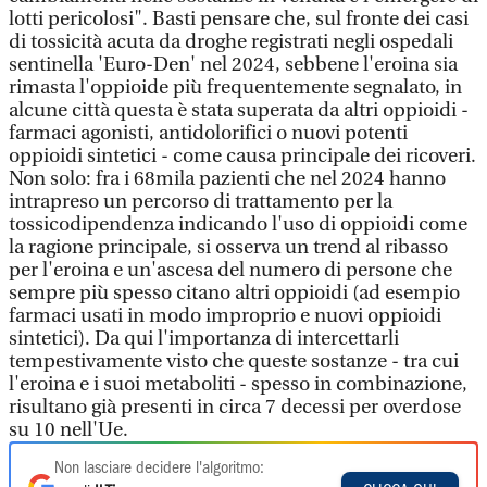
lotti pericolosi". Basti pensare che, sul fronte dei casi
di tossicità acuta da droghe registrati negli ospedali
sentinella 'Euro-Den' nel 2024, sebbene l'eroina sia
rimasta l'oppioide più frequentemente segnalato, in
alcune città questa è stata superata da altri oppioidi -
farmaci agonisti, antidolorifici o nuovi potenti
oppioidi sintetici - come causa principale dei ricoveri.
Non solo: fra i 68mila pazienti che nel 2024 hanno
intrapreso un percorso di trattamento per la
tossicodipendenza indicando l'uso di oppioidi come
la ragione principale, si osserva un trend al ribasso
per l'eroina e un'ascesa del numero di persone che
sempre più spesso citano altri oppioidi (ad esempio
farmaci usati in modo improprio e nuovi oppioidi
sintetici). Da qui l'importanza di intercettarli
tempestivamente visto che queste sostanze - tra cui
l'eroina e i suoi metaboliti - spesso in combinazione,
risultano già presenti in circa 7 decessi per overdose
su 10 nell'Ue.
Non lasciare decidere l'algoritmo: