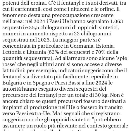
potenti dell'eroina. C'è il fentanyl e i suoi derivati, tra
cui il carfentanil, così come i nitazeni e le orfine. Il
fenomeno desta una preoccupazione crescente
nell'area: nel 2024 i Paesi Ue hanno segnalato 1.063
sequestri e 35,5 chilogrammi di oppioidi sintetici,
numeri in aumento rispetto ai 22 chilogrammi
sequestrati nel 2023. La maggior parte si è
concentrata in particolare in Germania, Estonia,
Lettonia e Lituania (62% dei sequestri e 70% della
quantità sequestrata). Ad allarmare sono alcune 'spie
rosse' che negli ultimi anni si sono accese a diverse
latitudini: per esempio, indicatori suggeriscono che il
fentanyl sia diventato più facilmente reperibile in
Bulgaria e in Spagna e Paesi Bassi a fine 2024 le
autorità hanno eseguito diversi sequestri del
precursore del fentanyl per un totale di 30 kg. Non è
ancora chiaro se questi precursori fossero destinati a
impianti di produzione nell'Ue o fossero in transito
verso Paesi extra-Ue. Ma i segnali che si registrano
suggeriscono che gli oppioidi sintetici "potrebbero
assumere un ruolo più rilevante nel contesto generale