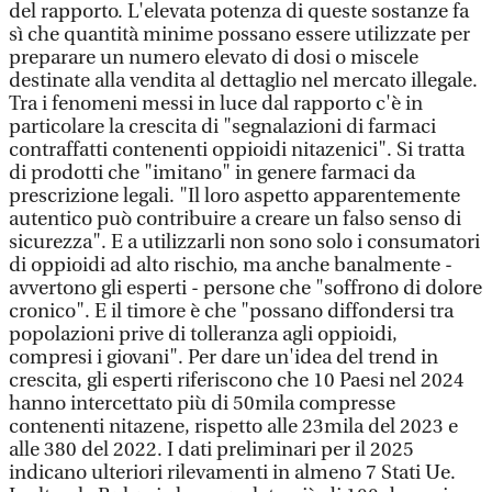
del rapporto. L'elevata potenza di queste sostanze fa
sì che quantità minime possano essere utilizzate per
preparare un numero elevato di dosi o miscele
destinate alla vendita al dettaglio nel mercato illegale.
Tra i fenomeni messi in luce dal rapporto c'è in
particolare la crescita di "segnalazioni di farmaci
contraffatti contenenti oppioidi nitazenici". Si tratta
di prodotti che "imitano" in genere farmaci da
prescrizione legali. "Il loro aspetto apparentemente
autentico può contribuire a creare un falso senso di
sicurezza". E a utilizzarli non sono solo i consumatori
di oppioidi ad alto rischio, ma anche banalmente -
avvertono gli esperti - persone che "soffrono di dolore
cronico". E il timore è che "possano diffondersi tra
popolazioni prive di tolleranza agli oppioidi,
compresi i giovani". Per dare un'idea del trend in
crescita, gli esperti riferiscono che 10 Paesi nel 2024
hanno intercettato più di 50mila compresse
contenenti nitazene, rispetto alle 23mila del 2023 e
alle 380 del 2022. I dati preliminari per il 2025
indicano ulteriori rilevamenti in almeno 7 Stati Ue.