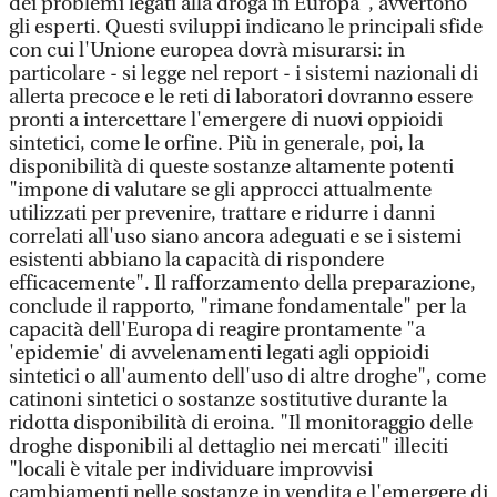
dei problemi legati alla droga in Europa", avvertono
gli esperti. Questi sviluppi indicano le principali sfide
con cui l'Unione europea dovrà misurarsi: in
particolare - si legge nel report - i sistemi nazionali di
allerta precoce e le reti di laboratori dovranno essere
pronti a intercettare l'emergere di nuovi oppioidi
sintetici, come le orfine. Più in generale, poi, la
disponibilità di queste sostanze altamente potenti
"impone di valutare se gli approcci attualmente
utilizzati per prevenire, trattare e ridurre i danni
correlati all'uso siano ancora adeguati e se i sistemi
esistenti abbiano la capacità di rispondere
efficacemente". Il rafforzamento della preparazione,
conclude il rapporto, "rimane fondamentale" per la
capacità dell'Europa di reagire prontamente "a
'epidemie' di avvelenamenti legati agli oppioidi
sintetici o all'aumento dell'uso di altre droghe", come
catinoni sintetici o sostanze sostitutive durante la
ridotta disponibilità di eroina. "Il monitoraggio delle
droghe disponibili al dettaglio nei mercati" illeciti
"locali è vitale per individuare improvvisi
cambiamenti nelle sostanze in vendita e l'emergere di