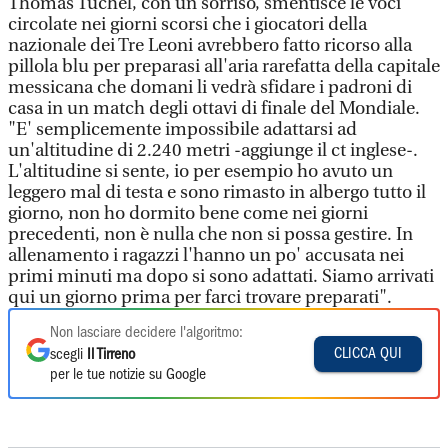
Thomas Tuchel, con un sorriso, smentisce le voci
circolate nei giorni scorsi che i giocatori della
nazionale dei Tre Leoni avrebbero fatto ricorso alla
pillola blu per preparasi all'aria rarefatta della capitale
messicana che domani li vedrà sfidare i padroni di
casa in un match degli ottavi di finale del Mondiale.
"E' semplicemente impossibile adattarsi ad
un'altitudine di 2.240 metri -aggiunge il ct inglese-.
L'altitudine si sente, io per esempio ho avuto un
leggero mal di testa e sono rimasto in albergo tutto il
giorno, non ho dormito bene come nei giorni
precedenti, non è nulla che non si possa gestire. In
allenamento i ragazzi l'hanno un po' accusata nei
primi minuti ma dopo si sono adattati. Siamo arrivati
qui un giorno prima per farci trovare preparati".
Non lasciare decidere l'algoritmo:
CLICCA QUI
scegli
Il Tirreno
per le tue notizie su Google