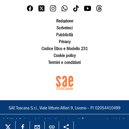
Redazione
Scriveteci
Pubblicità
Privacy
Codice Etico e Modello 231
Cookie policy
Termini e condizioni
SAE Toscana S.r.l., Viale Vittorio Alfieri 9, Livorno – PI 02054410499
I diritti delle immagini e dei testi sono riservati. È espressamente vietata la
loro riproduzione con qualsiasi mezzo e l'adattamento totale o parziale.