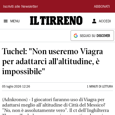
Il
Iscriviti alle Newsletter
ABBONATI
Tirreno
MENU
ACCEDI
SEGUICI SU
DISCOVER
Tuchel: "Non useremo Viagra
per adattarci all'altitudine, è
impossibile"
05 luglio 2026 12:26
1 MINUTI DI LETTURA
(Adnkronos) - I giocatori faranno uso di Viagra per
adattarsi meglio all'altitudine di Città del Messico?
"No, non è assolutamente vero". Il ct dell'Inghilterra