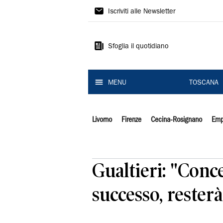
Il
Iscriviti alle Newsletter
Tirreno
Sfoglia il quotidiano
MENU
TOSCANA
Livorno
Firenze
Cecina-Rosignano
Emp
Gualtieri: "Conc
successo, resterà