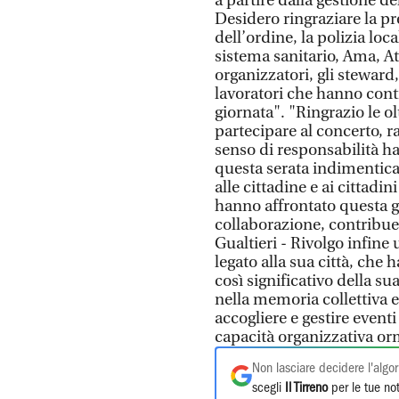
a partire dalla gestione d
Desidero ringraziare la pre
dell’ordine, la polizia local
sistema sanitario, Ama, At
organizzatori, gli steward, 
lavoratori che hanno contr
giornata". "Ringrazio le ol
partecipare al concerto, 
senso di responsabilità h
questa serata indimentica
alle cittadine e ai cittad
hanno affrontato questa g
collaborazione, contribue
Gualtieri - Rivolgo infin
legato alla sua città, ch
così significativo della s
nella memoria collettiva 
accogliere e gestire event
capacità organizzativa orm
Non lasciare decidere l'algor
scegli
Il Tirreno
per le tue not