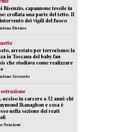
arme
 Bisenzio, capannone tessile in
e: crollata una parte del tetto. Il
intervento dei vigili del fuoco
azione Firenze
nette
eto, arrestato per terrorismo: la
za in Toscana del baby fan
Isis che studiava come realizzare
be
azione Grosseto
costruzione
, ucciso in carcere a 32 anni: chi
Raymond Ikanagbon e cosa è
sso nella sezione dei reati
ali
lo Nencioni