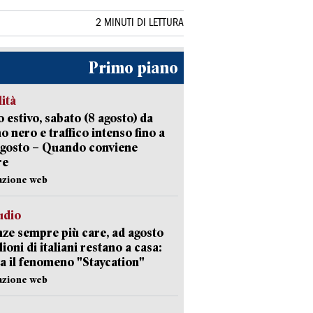
2 MINUTI DI LETTURA
Primo piano
lità
 estivo, sabato (8 agosto) da
no nero e traffico intenso fino a
agosto – Quando conviene
re
azione web
udio
ze sempre più care, ad agosto
lioni di italiani restano a casa:
a il fenomeno "Staycation"
azione web