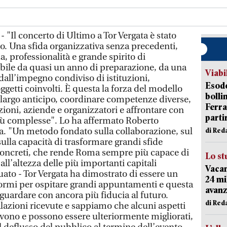
 "Il concerto di Ultimo a Tor Vergata è stato
o. Una sfida organizzativa senza precedenti,
, professionalità e grande spirito di
ibile da quasi un anno di preparazione, da una
Viabi
dall’impegno condiviso di istituzioni,
Esodo
soggetti coinvolti. È questa la forza del modello
bolli
rgo anticipo, coordinare competenze diverse,
Ferr
uzioni, aziende e organizzatori e affrontare con
parti
iù complesse". Lo ha affermato Roberto
a. "Un metodo fondato sulla collaborazione, sul
di Red
sulla capacità di trasformare grandi sfide
i concreti, che rende Roma sempre più capace di
Lo st
 all’altezza delle più importanti capitali
Vacan
uato - Tor Vergata ha dimostrato di essere un
24 mi
normi per ospitare grandi appuntamenti e questa
avanz
guardare con ancora più fiducia al futuro.
di Red
lazioni ricevute e sappiamo che alcuni aspetti
devono e possono essere ulteriormente migliorati,