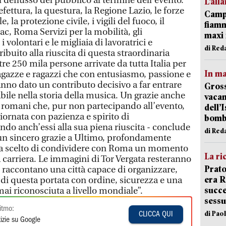
el deflusso del pubblico al termine dell’evento.
L’all
fettura, la questura, la Regione Lazio, le forze
Campi
e, la protezione civile, i vigili del fuoco, il
fiamm
ac, Roma Servizi per la mobilità, gli
maxi 
i volontari e le migliaia di lavoratrici e
di Red
ibuito alla riuscita di questa straordinaria
tre 250 mila persone arrivate da tutta Italia per
In ma
ragazze e ragazzi che con entusiasmo, passione e
anno dato un contributo decisivo a far entrare
Gross
bile nella storia della musica. Un grazie anche
vacan
ini romani che, pur non partecipando all’evento,
dell’
iornata con pazienza e spirito di
bom
ndo anch’essi alla sua piena riuscita - conclude
di Red
e un sincero grazie a Ultimo, profondamente
e ha scelto di condividere con Roma un momento
La ri
ua carriera. Le immagini di Tor Vergata resteranno
Prato
e raccontano una città capace di organizzare,
era 
i di questa portata con ordine, sicurezza e una
succe
ai riconosciuta a livello mondiale”.
sessu
itmo:
di Pao
CLICCA QUI
izie su Google