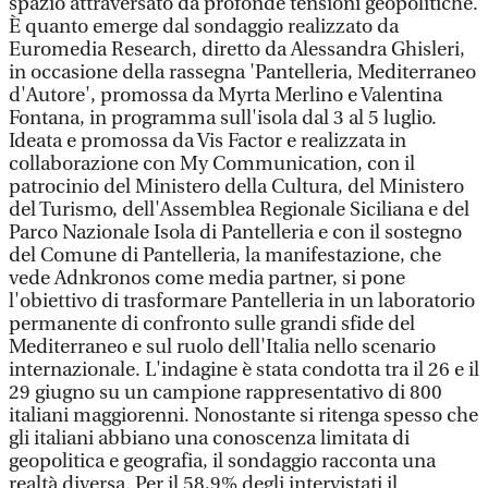
spazio attraversato da profonde tensioni geopolitiche.
È quanto emerge dal sondaggio realizzato da
Euromedia Research, diretto da Alessandra Ghisleri,
in occasione della rassegna 'Pantelleria, Mediterraneo
d'Autore', promossa da Myrta Merlino e Valentina
Fontana, in programma sull'isola dal 3 al 5 luglio.
Ideata e promossa da Vis Factor e realizzata in
collaborazione con My Communication, con il
patrocinio del Ministero della Cultura, del Ministero
del Turismo, dell'Assemblea Regionale Siciliana e del
Parco Nazionale Isola di Pantelleria e con il sostegno
del Comune di Pantelleria, la manifestazione, che
vede Adnkronos come media partner, si pone
l'obiettivo di trasformare Pantelleria in un laboratorio
permanente di confronto sulle grandi sfide del
Mediterraneo e sul ruolo dell'Italia nello scenario
internazionale. L'indagine è stata condotta tra il 26 e il
29 giugno su un campione rappresentativo di 800
italiani maggiorenni. Nonostante si ritenga spesso che
gli italiani abbiano una conoscenza limitata di
geopolitica e geografia, il sondaggio racconta una
realtà diversa. Per il 58,9% degli intervistati il