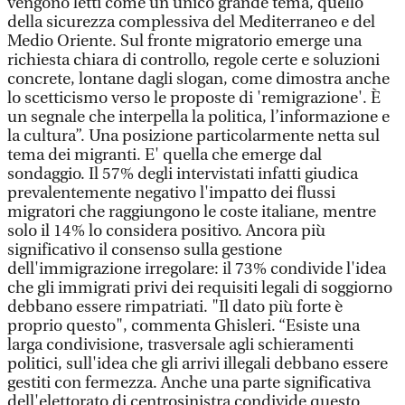
vengono letti come un unico grande tema, quello
della sicurezza complessiva del Mediterraneo e del
Medio Oriente. Sul fronte migratorio emerge una
richiesta chiara di controllo, regole certe e soluzioni
concrete, lontane dagli slogan, come dimostra anche
lo scetticismo verso le proposte di 'remigrazione'. È
un segnale che interpella la politica, l’informazione e
la cultura”. Una posizione particolarmente netta sul
tema dei migranti. E' quella che emerge dal
sondaggio. Il 57% degli intervistati infatti giudica
prevalentemente negativo l'impatto dei flussi
migratori che raggiungono le coste italiane, mentre
solo il 14% lo considera positivo. Ancora più
significativo il consenso sulla gestione
dell'immigrazione irregolare: il 73% condivide l'idea
che gli immigrati privi dei requisiti legali di soggiorno
debbano essere rimpatriati. "Il dato più forte è
proprio questo", commenta Ghisleri. “Esiste una
larga condivisione, trasversale agli schieramenti
politici, sull'idea che gli arrivi illegali debbano essere
gestiti con fermezza. Anche una parte significativa
dell'elettorato di centrosinistra condivide questo