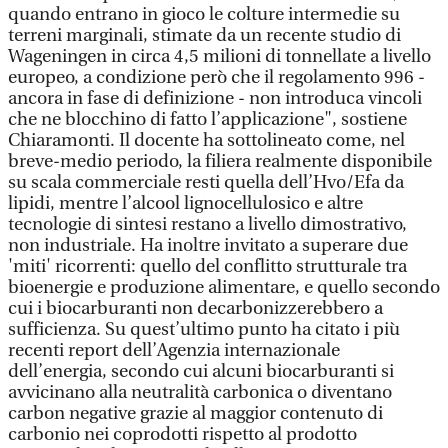
quando entrano in gioco le colture intermedie su
terreni marginali, stimate da un recente studio di
Wageningen in circa 4,5 milioni di tonnellate a livello
europeo, a condizione però che il regolamento 996 -
ancora in fase di definizione - non introduca vincoli
che ne blocchino di fatto l’applicazione", sostiene
Chiaramonti. Il docente ha sottolineato come, nel
breve-medio periodo, la filiera realmente disponibile
su scala commerciale resti quella dell’Hvo/Efa da
lipidi, mentre l’alcool lignocellulosico e altre
tecnologie di sintesi restano a livello dimostrativo,
non industriale. Ha inoltre invitato a superare due
'miti' ricorrenti: quello del conflitto strutturale tra
bioenergie e produzione alimentare, e quello secondo
cui i biocarburanti non decarbonizzerebbero a
sufficienza. Su quest’ultimo punto ha citato i più
recenti report dell’Agenzia internazionale
dell’energia, secondo cui alcuni biocarburanti si
avvicinano alla neutralità carbonica o diventano
carbon negative grazie al maggior contenuto di
carbonio nei coprodotti rispetto al prodotto