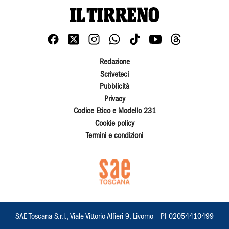
Redazione
Scriveteci
Pubblicità
Privacy
Codice Etico e Modello 231
Cookie policy
Termini e condizioni
SAE Toscana S.r.l., Viale Vittorio Alfieri 9, Livorno – PI 02054410499