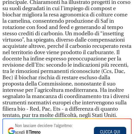
principale. Chiaramonti ha illustrato progetti in corso
su suoli degradati in cui l’impiego di compost e
biochar migliora la resa agronomica di colture come
la camelina, consentendo produzione di Saf in
rotazione con food and feed e generando al tempo
stesso crediti di carbonio. Un modello di “insetting
virtuoso”, ha spiegato, diverso dalle compensazioni
acquistate altrove, perché il carbonio recuperato resta
nel territorio dove viene prodotto il carburante. Il
docente ha infine espresso preoccupazione per la
revisione dell’Ets: secondo le indicazioni più recenti,
tra le rimozioni permanenti riconosciute (Ccs, Dac,
Bec) il biochar rischia di restare escluso dalla
proposta della Commissione, nonostante il suo
interesse per l’agricoltura mediterranea. Ha inoltre
segnalato la mancanza di coordinamento tra i diversi
strumenti normativi europei che intervengono sulla
filiera bio - Red, Pac, Ets - a differenza di quanto
tentato, pur tra molte difficoltà, negli Stati Uniti.
Non lasciare decidere l'algoritmo:
CLICCA QUI
scegli
Il Tirreno