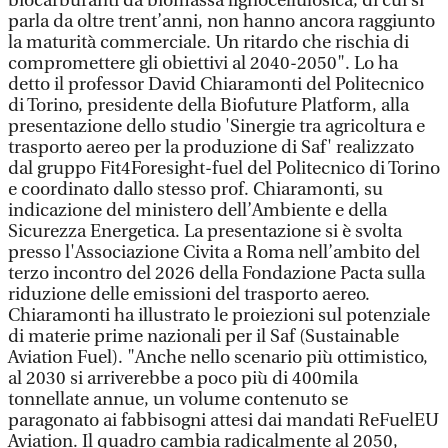
biocarburanti da biomassa lignocellulosica, di cui si
parla da oltre trent’anni, non hanno ancora raggiunto
la maturità commerciale. Un ritardo che rischia di
compromettere gli obiettivi al 2040-2050". Lo ha
detto il professor David Chiaramonti del Politecnico
di Torino, presidente della Biofuture Platform, alla
presentazione dello studio 'Sinergie tra agricoltura e
trasporto aereo per la produzione di Saf' realizzato
dal gruppo Fit4Foresight-fuel del Politecnico di Torino
e coordinato dallo stesso prof. Chiaramonti, su
indicazione del ministero dell’Ambiente e della
Sicurezza Energetica. La presentazione si è svolta
presso l'Associazione Civita a Roma nell’ambito del
terzo incontro del 2026 della Fondazione Pacta sulla
riduzione delle emissioni del trasporto aereo.
Chiaramonti ha illustrato le proiezioni sul potenziale
di materie prime nazionali per il Saf (Sustainable
Aviation Fuel). "Anche nello scenario più ottimistico,
al 2030 si arriverebbe a poco più di 400mila
tonnellate annue, un volume contenuto se
paragonato ai fabbisogni attesi dai mandati ReFuelEU
Aviation. Il quadro cambia radicalmente al 2050,