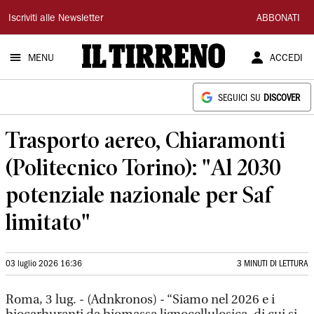
Il
Iscriviti alle Newsletter
ABBONATI
Tirreno
MENU
ACCEDI
SEGUICI SU
DISCOVER
Trasporto aereo, Chiaramonti
(Politecnico Torino): "Al 2030
potenziale nazionale per Saf
limitato"
03 luglio 2026 16:36
3 MINUTI DI LETTURA
Roma, 3 lug. - (Adnkronos) - “Siamo nel 2026 e i