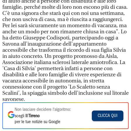
di aiuto anche a persone con disabilità e alle loro
famiglie, perché molte di loro non escono più di casa.
C'è una signora che starà qui con noi una settimana,
che non usciva di casa, ma è riuscita a raggiungerci.
Per lei sarà sicuramente un momento di vacanza, ma
anche un modo per non rimanere chiusa in casa". Lo
ha detto Giuseppe Codispoti, partecipando oggi a
Savona all'inaugurazione dell'appartamento
accessibile che trasforma il ricordo di sua figlia Silvia
in aiuto concreto. Un progetto promosso da Aisla,
Associazione italiana sclerosi laterale amiotrofica. La
'Casa di Silvia' permetterà infatti a persone con
disabilità e alle loro famiglie di vivere esperienze di
vacanza accessibile in autonomia, in stretta
connessione con il progetto 'Lo Scaletto senza
Scalini', la spiaggia simbolo dell'inclusione sul litorale
savonese.
Non lasciare decidere l'algoritmo:
CLICCA QUI
scegli
Il Tirreno
per le tue notizie su Google