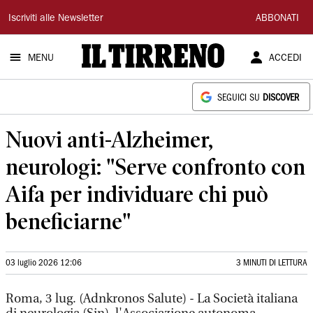
Il
Iscriviti alle Newsletter
ABBONATI
Tirreno
MENU
ACCEDI
SEGUICI SU
DISCOVER
Nuovi anti-Alzheimer,
neurologi: "Serve confronto con
Aifa per individuare chi può
beneficiarne"
03 luglio 2026 12:06
3 MINUTI DI LETTURA
Roma, 3 lug. (Adnkronos Salute) - La Società italiana