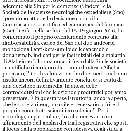
di neurologia (Sin), l'Associazione autonoma
aderente alla Sin per le demenze (Sindem) e la
Società delle scienze neurologiche ospedaliere (Sno)
"prendono atto della decisione con cui la
Commissione scientifica ed economica del farmaco
(Cse) di Aifa, nella seduta del 15-19 giugno 2026, ha
confermato il proprio orientamento contrario alla
rimborsabilità a carico del Ssn dei due anticorpi
monoclonali anti-beta-amiloide lecanemab e
donanemab, indicati per le fasi iniziali della malattia
di Alzheimer". In una nota diffusa dalla Sin le società
scientifiche ricordano che, "come la stessa Aifa ha
precisato, l'iter di valutazione dei due medicinali non
risulta ancora definitivamente concluso: si tratta di
una decisione intermedia, in attesa delle
controdeduzioni che le aziende produttrici potranno
presentare. È in questa fase istruttoria, ancora aperta,
che le società ritengono utile e necessario offrire il
proprio contributo scientifico e clinico". Per i
neurologi, in particolare, "risulta necessario un
affinamento dell'analisi dei trial registrativi che sposti
il focus dalla popolazione complessiva degli studi a