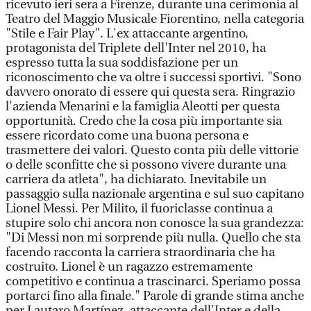
ricevuto ieri sera a Firenze, durante una cerimonia al
Teatro del Maggio Musicale Fiorentino, nella categoria
"Stile e Fair Play". L'ex attaccante argentino,
protagonista del Triplete dell'Inter nel 2010, ha
espresso tutta la sua soddisfazione per un
riconoscimento che va oltre i successi sportivi. "Sono
davvero onorato di essere qui questa sera. Ringrazio
l'azienda Menarini e la famiglia Aleotti per questa
opportunità. Credo che la cosa più importante sia
essere ricordato come una buona persona e
trasmettere dei valori. Questo conta più delle vittorie
o delle sconfitte che si possono vivere durante una
carriera da atleta", ha dichiarato. Inevitabile un
passaggio sulla nazionale argentina e sul suo capitano
Lionel Messi. Per Milito, il fuoriclasse continua a
stupire solo chi ancora non conosce la sua grandezza:
"Di Messi non mi sorprende più nulla. Quello che sta
facendo racconta la carriera straordinaria che ha
costruito. Lionel è un ragazzo estremamente
competitivo e continua a trascinarci. Speriamo possa
portarci fino alla finale." Parole di grande stima anche
per Lautaro Martínez, attaccante dell'Inter e della