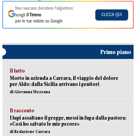
Non lasciare decidere l'algoritmo:
CLICCA QUI
scegli
Il Tirreno
per le tue notizie su Google
Primo piano
Il lutto
Morto in azienda a Carrara, il viaggio del dolore
per Aldo: dalla Sicilia arrivano i genitori
di Giovanna Mezzana
Il racconto
I lupi assaltano il gregge, messi in fuga dalla pastora:
«Così ho salvato le mie pecore»
di Redazione Carrara