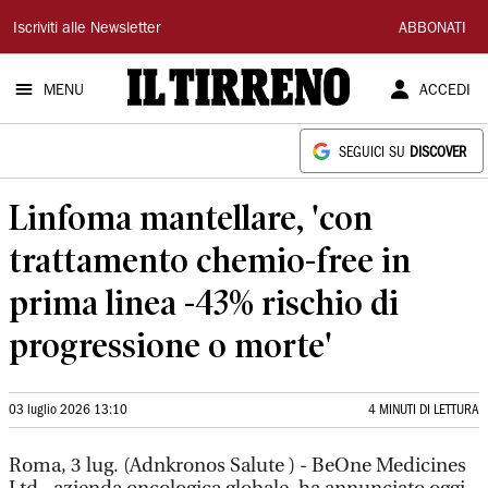
Il
Iscriviti alle Newsletter
ABBONATI
Tirreno
MENU
ACCEDI
SEGUICI SU
DISCOVER
Linfoma mantellare, 'con
trattamento chemio-free in
prima linea -43% rischio di
progressione o morte'
03 luglio 2026 13:10
4 MINUTI DI LETTURA
Roma, 3 lug. (Adnkronos Salute ) - BeOne Medicines