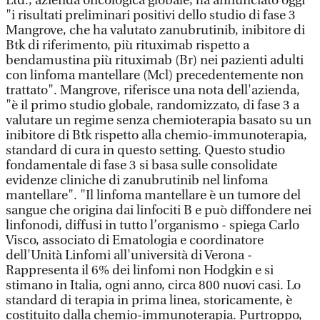
Ltd., azienda oncologica globale, ha annunciato oggi
"i risultati preliminari positivi dello studio di fase 3
Mangrove, che ha valutato zanubrutinib, inibitore di
Btk di riferimento, più rituximab rispetto a
bendamustina più rituximab (Br) nei pazienti adulti
con linfoma mantellare (Mcl) precedentemente non
trattato". Mangrove, riferisce una nota dell'azienda,
"è il primo studio globale, randomizzato, di fase 3 a
valutare un regime senza chemioterapia basato su un
inibitore di Btk rispetto alla chemio-immunoterapia,
standard di cura in questo setting. Questo studio
fondamentale di fase 3 si basa sulle consolidate
evidenze cliniche di zanubrutinib nel linfoma
mantellare". "Il linfoma mantellare è un tumore del
sangue che origina dai linfociti B e può diffondere nei
linfonodi, diffusi in tutto l’organismo - spiega Carlo
Visco, associato di Ematologia e coordinatore
dell'Unità Linfomi all'università di Verona -
Rappresenta il 6% dei linfomi non Hodgkin e si
stimano in Italia, ogni anno, circa 800 nuovi casi. Lo
standard di terapia in prima linea, storicamente, è
costituito dalla chemio-immunoterapia. Purtroppo,