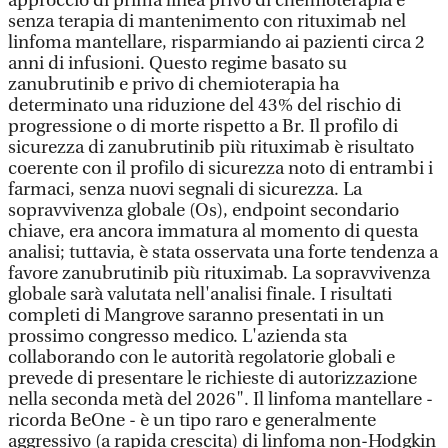
approccio di prima linea privo di chemioterapia e
senza terapia di mantenimento con rituximab nel
linfoma mantellare, risparmiando ai pazienti circa 2
anni di infusioni. Questo regime basato su
zanubrutinib e privo di chemioterapia ha
determinato una riduzione del 43% del rischio di
progressione o di morte rispetto a Br. Il profilo di
sicurezza di zanubrutinib più rituximab è risultato
coerente con il profilo di sicurezza noto di entrambi i
farmaci, senza nuovi segnali di sicurezza. La
sopravvivenza globale (Os), endpoint secondario
chiave, era ancora immatura al momento di questa
analisi; tuttavia, è stata osservata una forte tendenza a
favore zanubrutinib più rituximab. La sopravvivenza
globale sarà valutata nell'analisi finale. I risultati
completi di Mangrove saranno presentati in un
prossimo congresso medico. L'azienda sta
collaborando con le autorità regolatorie globali e
prevede di presentare le richieste di autorizzazione
nella seconda metà del 2026". Il linfoma mantellare -
ricorda BeOne - è un tipo raro e generalmente
aggressivo (a rapida crescita) di linfoma non-Hodgkin