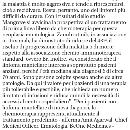
la malattia è molto aggressiva e tende a ripresentarsi,
cioè a recidivare. Resta, pertanto, uno dei linfomi più
difficili da curare. Con i risultati dello studio
Mangrove si avvicina la prospettiva di un trattamento
di prima linea libero da chemioterapia per questa
neoplasia ematologica. Zanubrutinib, in associazione
a rituximab, ha dimostrato di ridurre del 43% il
rischio di progressione della malattia o di morte
rispetto alla associazione chemio-immunoterapica
standard, ovvero Br. Inoltre, va considerato che il
linfoma mantellare interessa soprattutto pazienti
anziani, perché l’età mediana alla diagnosi è di circa
70 anni. Sono persone colpite spesso anche da altre
patologie. Da qui il valore per i pazienti di una terapia
più tollerabile e gestibile, che richieda un numero
limitato di infusioni e riduca quindi la necessità di
accessi al centro ospedaliero". "Per i pazienti con
linfoma mantellare di nuova diagnosi, la
chemioterapia rappresenta attualmente il
trattamento predefinito - afferma Amit Agarwal, Chief
Medical Officer, Ematologia, BeOne Medicines -