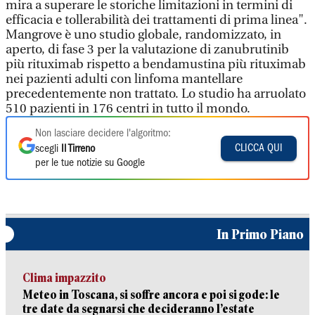
mira a superare le storiche limitazioni in termini di
efficacia e tollerabilità dei trattamenti di prima linea".
Mangrove è uno studio globale, randomizzato, in
aperto, di fase 3 per la valutazione di zanubrutinib
più rituximab rispetto a bendamustina più rituximab
nei pazienti adulti con linfoma mantellare
precedentemente non trattato. Lo studio ha arruolato
510 pazienti in 176 centri in tutto il mondo.
Non lasciare decidere l'algoritmo:
CLICCA QUI
scegli
Il Tirreno
per le tue notizie su Google
In Primo Piano
Clima impazzito
Meteo in Toscana, si soffre ancora e poi si gode: le
tre date da segnarsi che decideranno l’estate