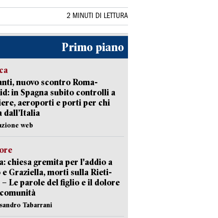
2 MINUTI DI LETTURA
Primo piano
ica
nti, nuovo scontro Roma-
d: in Spagna subito controlli a
iere, aeroporti e porti per chi
 dall’Italia
azione web
lore
: chiesa gremita per l'addio a
 e Graziella, morti sulla Rieti-
 – Le parole del figlio e il dolore
 comunità
ssandro Tabarrani