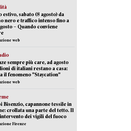
lità
 estivo, sabato (8 agosto) da
no nero e traffico intenso fino a
agosto – Quando conviene
re
azione web
udio
ze sempre più care, ad agosto
lioni di italiani restano a casa:
a il fenomeno "Staycation"
azione web
arme
 Bisenzio, capannone tessile in
e: crollata una parte del tetto. Il
intervento dei vigili del fuoco
azione Firenze