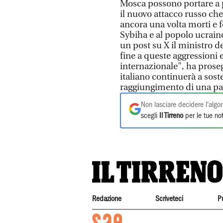
Mosca possono portare a
il nuovo attacco russo ch
ancora una volta morti e f
Sybiha e al popolo ucraino
un post su X il ministro d
fine a queste aggressioni 
internazionale", ha proseg
italiano continuerà a sost
raggiungimento di una pac
Non lasciare decidere l'algor
scegli
Il Tirreno
per le tue not
Redazione
Scriveteci
P