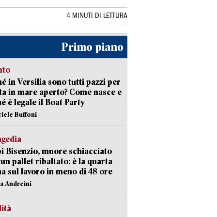
4 MINUTI DI LETTURA
Primo piano
nto
é in Versilia sono tutti pazzi per
sta in mare aperto? Come nasce e
é è legale il Boat Party
riele Buffoni
agedia
 Bisenzio, muore schiacciato
 un pallet ribaltato: è la quarta
ma sul lavoro in meno di 48 ore
na Andreini
lità