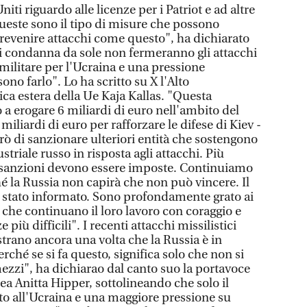
niti riguardo alle licenze per i Patriot e ad altre
este sono il tipo di misure che possono
revenire attacchi come questo", ha dichiarato
i condanna da sole non fermeranno gli attacchi
militare per l'Ucraina e una pressione
no farlo". Lo ha scritto su X l'Alto
ica estera della Ue Kaja Kallas. "Questa
o a erogare 6 miliardi di euro nell'ambito del
miliardi di euro per rafforzare le difese di Kiev -
rò di sanzionare ulteriori entità che sostengono
triale russo in risposta agli attacchi. Più
iù sanzioni devono essere imposte. Continuiamo
é la Russia non capirà che non può vincere. Il
è stato informato. Sono profondamente grato ai
 che continuano il loro lavoro con coraggio e
più difficili". I recenti attacchi missilistici
ostrano ancora una volta che la Russia è in
ché se si fa questo, significa solo che non si
 mezzi", ha dichiarao dal canto suo la portavoce
 Anitta Hipper, sottolineando che solo il
to all'Ucraina e una maggiore pressione su