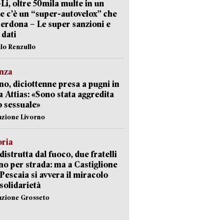
-Li, oltre 50mila multe in un
e c’è un “super-autovelox” che
erdona – Le super sanzioni e
i dati
ilo Renzullo
nza
no, diciottenne presa a pugni in
a Attias: «Sono stata aggredita
 sessuale»
azione Livorno
oria
distrutta dal fuoco, due fratelli
no per strada: ma a Castiglione
 Pescaia si avvera il miracolo
 solidarietà
azione Grosseto