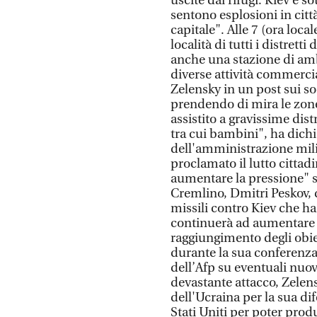
uscite dai rifugi. Kiev è so
sentono esplosioni in citt
capitale". Alle 7 (ora loca
località di tutti i distretti
anche una stazione di ambu
diverse attività commercia
Zelensky in un post sui s
prendendo di mira le zone
assistito a gravissime dis
tra cui bambini", ha dic
dell'amministrazione milit
proclamato il lutto citta
aumentare la pressione" su
Cremlino, Dmitri Peskov, 
missili contro Kiev che h
continuerà ad aumentare l
raggiungimento degli obiet
durante la sua conferenz
dell’Afp su eventuali nuo
devastante attacco, Zelens
dell'Ucraina per la sua dif
Stati Uniti per poter prod