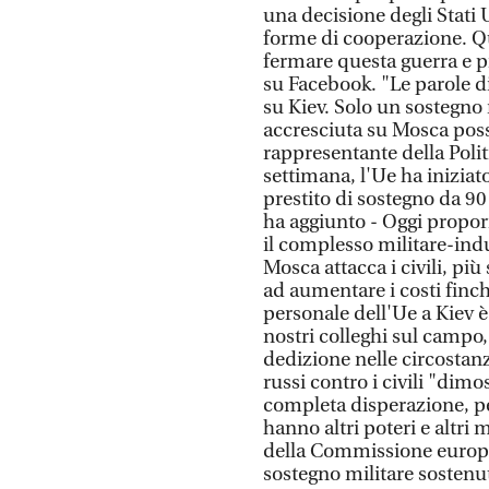
una decisione degli Stati U
forme di cooperazione. Qu
fermare questa guerra e p
su Facebook. "Le parole d
su Kiev. Solo un sostegno 
accresciuta su Mosca posso
rappresentante della Polit
settimana, l'Ue ha iniziat
prestito di sostegno da 90 
ha aggiunto - Oggi propor
il complesso militare-indus
Mosca attacca i civili, p
ad aumentare i costi finch
personale dell'Ue a Kiev 
nostri colleghi sul campo,
dedizione nelle circostanze 
russi contro i civili "dim
completa disperazione, per
hanno altri poteri e altri
della Commissione europea
sostegno militare sostenu