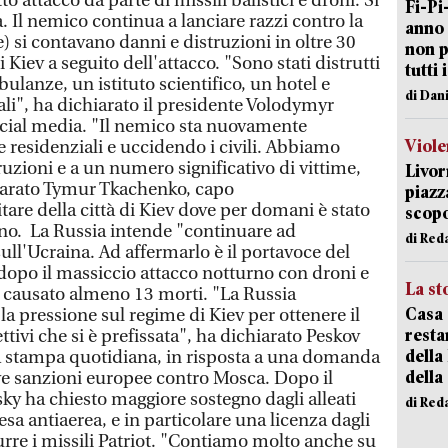
tto attacco da parte di missili balistici e droni. Si
Fi-Pi
à. Il nemico continua a lanciare razzi contro la
anno 
le) si contavano danni e distruzioni in oltre 30
non p
 di Kiev a seguito dell'attacco. "Sono stati distrutti
tutti 
lanze, un istituto scientifico, un hotel e
di Dan
li", ha dichiarato il presidente Volodymyr
ocial media. "Il nemico sta nuovamente
Viole
 residenziali e uccidendo i civili. Abbiamo
truzioni e a un numero significativo di vittime,
Livor
hiarato Tymur Tkachenko, capo
piazz
are della città di Kiev dove per domani è stato
scopo
dino. La Russia intende "continuare ad
di Red
ll'Ucraina. Ad affermarlo è il portavoce del
dopo il massiccio attacco notturno con droni e
La st
a causato almeno 13 morti. "La Russia
Casa 
a pressione sul regime di Kiev per ottenere il
resta
tivi che si è prefissata", ha dichiarato Peskov
della
a stampa quotidiana, in risposta a una domanda
della
ve sanzioni europee contro Mosca. Dopo il
ky ha chiesto maggiore sostegno dagli alleati
di Red
esa antiaerea, e in particolare una licenza dagli
urre i missili Patriot. "Contiamo molto anche su