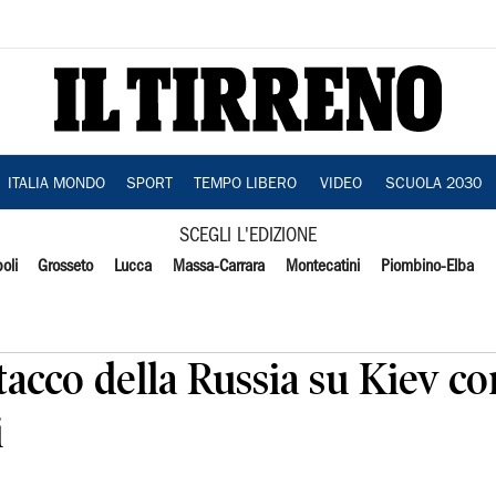
ITALIA MONDO
SPORT
TEMPO LIBERO
VIDEO
SCUOLA 2030
SCEGLI L'EDIZIONE
oli
Grosseto
Lucca
Massa-Carrara
Montecatini
Piombino-Elba
acco della Russia su Kiev con
i