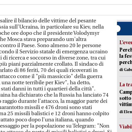
alire il bilancio delle vittime del pesante
ia sull'Ucraina, in particolare su Kiev, nella
, poche ore dopo che il presidente Volodymyr
 che Mosca stava preparando um'altra
L’eve
a contro il Paese. Sono almeno 20 le persone
Perch
secondo il Servizio statale di emergenza ucraino
la fe
 di ricerca e soccorso in diverse zone, tra cui
perch
più piani parzialmente crollato. Il sindaco di
arlato di 86 feriti, 70 dei quali ricoverati in
di Gab
'attacco come il "più massiccio" della guerra
a una notte terribile per Kiev", ha detto,
La tr
ati danni in tutti i quartieri della città".
Campi
aina ha dichiarato che la Russia ha lanciato 74
sotto
o raggio durante l'attacco, la maggior parte dei
vitti
uarantotto missili e 476 droni sono stati
di Ele
 ma 25 missili balistici e 12 droni hanno colpito
scattato poco dopo l'una italiana, quando
essaggio per la popolazione su Telegram: "Non
Viabi