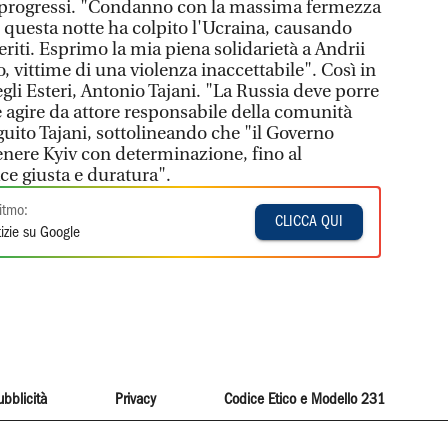
 progressi. "Condanno con la massima fermezza
e questa notte ha colpito l'Ucraina, causando
eriti. Esprimo la mia piena solidarietà a Andrii
, vittime di una violenza inaccettabile". Così in
egli Esteri, Antonio Tajani. "La Russia deve porre
e agire da attore responsabile della comunità
uito Tajani, sottolineando che "il Governo
enere Kyiv con determinazione, fino al
e giusta e duratura".
itmo:
CLICCA QUI
izie su Google
ubblicità
Privacy
Codice Etico e Modello 231