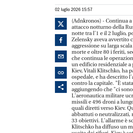
02 luglio 2026 15:57
(Adnkronos) - Continua a s
attacco notturno della Russ
notte tra l'1 e il 2 luglio
Zelensky aveva avvertito
aggressione su larga scal
morte e oltre 80 i feriti, 
che continua le operazioni
un edificio residenziale a 
Kiev, Vitali Klitschko, ha p
ospedale, e ha descritto l
contro la capitale. "È stat
aggiungendo che "ci sono st
L'aeronautica militare ucr
missili e 496 droni a lung
quali diretti verso Kiev. Q
abbattuti o neutralizzati,
33 obiettivi. L'allarme è 
Klitschko ha diffuso un m