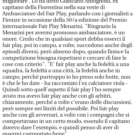
migliorare”. Lo ha detto Giancarlo Antognoni, ex
capitano della Fiorentina nella sua veste di
Ambasciatore del Fair Play, parlando con i giornalisti a
Firenze in occasione della 30/a edizione del Premio
internazionale Fair Play Menarini. "Ringrazio la
Menarini per avermi promosso ambasciatore, è un
onore. Credo che in qualsiasi sport debba esserci il
fair play, poi in campo, a volte, succedono anche degli
episodi diversi, però almeno dopo, quando finisce la
competizione bisogna rispettarsi e cercare di fare le
cose con criterio". "E' fair play anche la fedeltà a una
squadra, la fedeltà a una città, la fedeltà anche in
campo, perché purtroppo io ho preso solo botte, non
è che le ho date - ha raccontato l'ex calciatore viola -
Quindi sotto quell'aspetto il fair play l'ho sempre
avuto ma avevo fair play anche con gli arbitri,
chiaramente, perché a volte c'erano delle discussioni,
però sempre nei limiti del possibile. Poi fair play
anche con gli avversari, a volte con i compagni che si
comportavano in un certo modo, essendo il capitano
dovevo dare l'esempio, e quindi penso di aver di
essermi comportato bene".