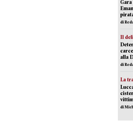
Gara 
Emanu
pirat
di Red
Il del
Deten
carce
alla 
di Red
La tr
Lucca
ciste
vitti
di Mic