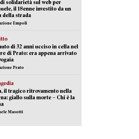
di solidarietà sul web per
ele, il 18enne investito da un
a della strada
azione Empoli
itto
uto di 32 anni ucciso in cella nel
re di Prato: era appena arrivato
Dogaia
azione Prato
agedia
, il tragico ritrovamento nella
rna: giallo sulla morte – Chi è la
ma
hele Masotti