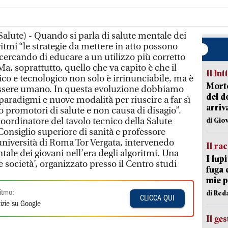
alute) - Quando si parla di salute mentale dei
ritmi “le strategie da mettere in atto possono
, cercando di educare a un utilizzo più corretto
Ma, soprattutto, quello che va capito è che il
Il lut
 e tecnologico non solo è irrinunciabile, ma è
Morto
'essere umano. In questa evoluzione dobbiamo
del d
aradigmi e nuove modalità per riuscire a far sì
arriv
 promotori di salute e non causa di disagio”.
oordinatore del tavolo tecnico della Salute
di Gio
onsiglio superiore di sanità e professore
'università di Roma Tor Vergata, intervenedo
Il ra
tale dei giovani nell’era degli algoritmi. Una
I lup
e società’, organizzato presso il Centro studi
fuga 
mie 
di Red
itmo:
CLICCA QUI
izie su Google
Il ge