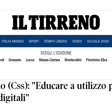
ITALIA MONDO
SPORT
TEMPO LIBERO
VIDEO
SCUOLA 2030
SCEGLI L'EDIZIONE
oli
Grosseto
Lucca
Massa-Carrara
Montecatini
Piombino-Elba
o (Css): "Educare a utilizzo 
igitali"