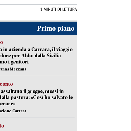
1 MINUTI DI LETTURA
Primo piano
to
 in azienda a Carrara, il viaggio
olore per Aldo: dalla Sicilia
ano i genitori
vanna Mezzana
cconto
i assaltano il gregge, messi in
dalla pastora: «Così ho salvato le
pecore»
azione Carrara
sto