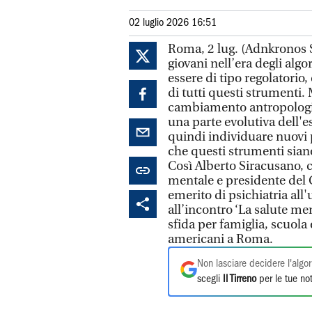
02 luglio 2026 16:51
Roma, 2 lug. (Adnkronos S
giovani nell’era degli algo
essere di tipo regolatorio
di tutti questi strumenti. 
cambiamento antropologico
una parte evolutiva dell
quindi individuare nuovi p
che questi strumenti siano
Così Alberto Siracusano, c
mentale e presidente del C
emerito di psichiatria all
all’incontro ‘La salute men
sfida per famiglia, scuola 
americani a Roma.
Non lasciare decidere l'algor
scegli
Il Tirreno
per le tue not