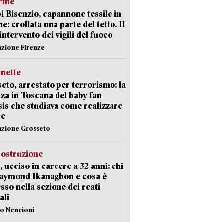
arme
 Bisenzio, capannone tessile in
e: crollata una parte del tetto. Il
intervento dei vigili del fuoco
azione Firenze
nette
eto, arrestato per terrorismo: la
za in Toscana del baby fan
Isis che studiava come realizzare
be
azione Grosseto
costruzione
, ucciso in carcere a 32 anni: chi
Raymond Ikanagbon e cosa è
sso nella sezione dei reati
ali
lo Nencioni