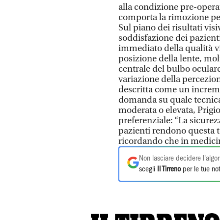
alla condizione pre-operat
comporta la rimozione pe
Sul piano dei risultati vis
soddisfazione dei pazient
immediato della qualità vi
posizione della lente, mol
centrale del bulbo ocular
variazione della percezio
descritta come un increme
domanda su quale tecnica
moderata o elevata, Prigi
preferenziale: “La sicurezz
pazienti rendono questa t
ricordando che in medicin
Non lasciare decidere l'algor
scegli
Il Tirreno
per le tue not