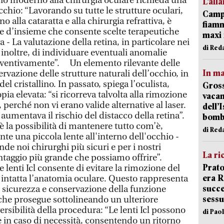
io moderno alla chirurgia oculare richieda una
L’all
cchio: “Lavorando su tutte le strutture oculari,
Campi
o alla cataratta e alla chirurgia refrattiva, è
fiamm
ne d’insieme che consente scelte terapeutiche
maxi 
a - La valutazione della retina, in particolare nei
di Red
inoltre, di individuare eventuali anomalie
reventivamente”. Un elemento rilevante delle
In ma
servazione delle strutture naturali dell’occhio, in
el cristallino. In passato, spiega l’oculista,
Gross
pia elevata: “si ricorreva talvolta alla rimozione
vacan
, perché non vi erano valide alternative al laser.
dell’
umentava il rischio del distacco della retina”.
bom
vi è la possibilità di mantenere tutto com’è,
di Red
 una piccola lente all'interno dell'occhio -
de noi chirurghi più sicuri e per i nostri
La ri
antaggio più grande che possiamo offrire”.
Prato
 lenti Icl consente di evitare la rimozione del
era 
e intatta l’anatomia oculare. Questo rappresenta
succe
i sicurezza e conservazione della funzione
sessu
 che prosegue sottolineando un ulteriore
ersibilità della procedura: “Le lenti Icl possono
di Pao
e in caso di necessità, consentendo un ritorno