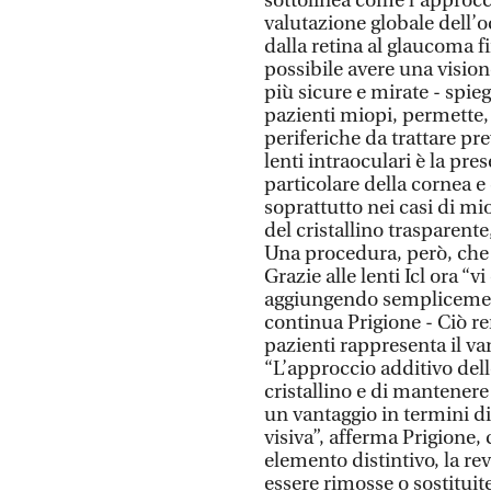
sottolinea come l’approcc
valutazione globale dell’o
dalla retina al glaucoma fin
possibile avere una visio
più sicure e mirate - spieg
pazienti miopi, permette, 
periferiche da trattare p
lenti intraoculari è la pre
particolare della cornea e d
soprattutto nei casi di mio
del cristallino trasparente
Una procedura, però, che a
Grazie alle lenti Icl ora “
aggiungendo semplicemente
continua Prigione - Ciò ren
pazienti rappresenta il v
“L’approccio additivo delle
cristallino e di mantener
un vantaggio in termini d
visiva”, afferma Prigione,
elemento distintivo, la rev
essere rimosse o sostituit