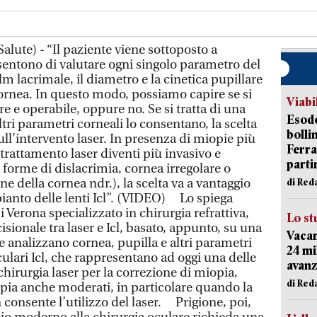
lute) - “Il paziente viene sottoposto a
entono di valutare ogni singolo parametro del
lm lacrimale, il diametro e la cinetica pupillare
 cornea. In questo modo, possiamo capire se si
Viabi
re e operabile, oppure no. Se si tratta di una
Esodo
ltri parametri corneali lo consentano, la scelta
bolli
ll’intervento laser. In presenza di miopie più
Ferr
 trattamento laser diventi più invasivo e
parti
 forme di dislacrimia, cornea irregolare o
ne della cornea ndr.), la scelta va a vantaggio
di Red
pianto delle lenti Icl”. (VIDEO) Lo spiega
 Verona specializzato in chirurgia refrattiva,
Lo st
isionale tra laser e Icl, basato, appunto, su una
Vacan
he analizzano cornea, pupilla e altri parametri
24 mi
culari Icl, che rappresentano ad oggi una delle
avanz
 chirurgia laser per la correzione di miopia,
di Red
pia anche moderati, in particolare quando la
 consente l’utilizzo del laser. Prigione, poi,