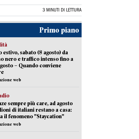
3 MINUTI DI LETTURA
Primo piano
lità
 estivo, sabato (8 agosto) da
no nero e traffico intenso fino a
agosto – Quando conviene
re
azione web
udio
ze sempre più care, ad agosto
lioni di italiani restano a casa:
a il fenomeno "Staycation"
azione web