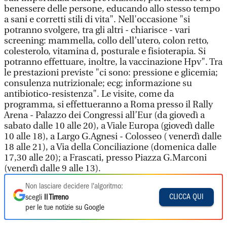
benessere delle persone, educando allo stesso tempo
a sani e corretti stili di vita". Nell'occasione "si
potranno svolgere, tra gli altri - chiarisce - vari
screening: mammella, collo dell’utero, colon retto,
colesterolo, vitamina d, posturale e fisioterapia. Si
potranno effettuare, inoltre, la vaccinazione Hpv". Tra
le prestazioni previste "ci sono: pressione e glicemia;
consulenza nutrizionale; ecg; informazione su
antibiotico-resistenza". Le visite, come da
programma, si effettueranno a Roma presso il Rally
Arena - Palazzo dei Congressi all’Eur (da giovedì a
sabato dalle 10 alle 20), a Viale Europa (giovedì dalle
10 alle 18), a Largo G.Agnesi - Colosseo ( venerdì dalle
18 alle 21), a Via della Conciliazione (domenica dalle
17,30 alle 20); a Frascati, presso Piazza G.Marconi
(venerdì dalle 9 alle 13).
Non lasciare decidere l'algoritmo:
CLICCA QUI
scegli
Il Tirreno
per le tue notizie su Google