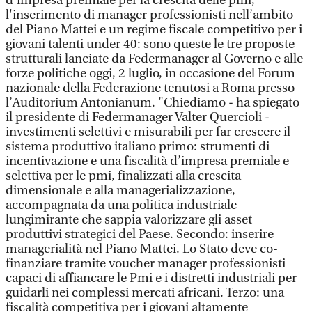
d’impresa premiale per la crescita delle pmi,
l'inserimento di manager professionisti nell’ambito
del Piano Mattei e un regime fiscale competitivo per i
giovani talenti under 40: sono queste le tre proposte
strutturali lanciate da Federmanager al Governo e alle
forze politiche oggi, 2 luglio, in occasione del Forum
nazionale della Federazione tenutosi a Roma presso
l’Auditorium Antonianum. "Chiediamo - ha spiegato
il presidente di Federmanager Valter Quercioli -
investimenti selettivi e misurabili per far crescere il
sistema produttivo italiano primo: strumenti di
incentivazione e una fiscalità d’impresa premiale e
selettiva per le pmi, finalizzati alla crescita
dimensionale e alla managerializzazione,
accompagnata da una politica industriale
lungimirante che sappia valorizzare gli asset
produttivi strategici del Paese. Secondo: inserire
managerialità nel Piano Mattei. Lo Stato deve co-
finanziare tramite voucher manager professionisti
capaci di affiancare le Pmi e i distretti industriali per
guidarli nei complessi mercati africani. Terzo: una
fiscalità competitiva per i giovani altamente