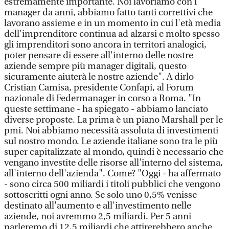
estremamente importante. Noi lavoriamo con i
manager da anni, abbiamo fatto tanti correttivi che
lavorano assieme e in un momento in cui l'età media
dell'imprenditore continua ad alzarsi e molto spesso
gli imprenditori sono ancora in territori analogici,
poter pensare di essere all'interno delle nostre
aziende sempre più manager digitali, questo
sicuramente aiuterà le nostre aziende". A dirlo
Cristian Camisa, presidente Confapi, al Forum
nazionale di Federmanager in corso a Roma. "In
queste settimane - ha spiegato - abbiamo lanciato
diverse proposte. La prima è un piano Marshall per le
pmi. Noi abbiamo necessità assoluta di investimenti
sul nostro mondo. Le aziende italiane sono tra le più
super capitalizzate al mondo, quindi è necessario che
vengano investite delle risorse all'interno del sistema,
all'interno dell'azienda". Come? "Oggi - ha affermato
- sono circa 500 miliardi i titoli pubblici che vengono
sottoscritti ogni anno. Se solo uno 0,5% venisse
destinato all'aumento e all'investimento nelle
aziende, noi avremmo 2,5 miliardi. Per 5 anni
parleremo di 12,5 miliardi che attirerebbero anche