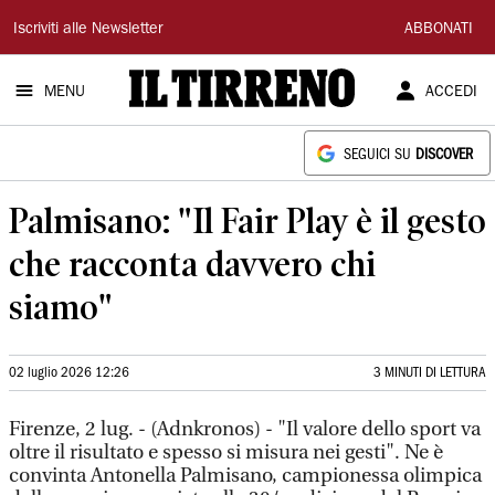
Il
Iscriviti alle Newsletter
ABBONATI
Tirreno
MENU
ACCEDI
SEGUICI SU
DISCOVER
Palmisano: "Il Fair Play è il gesto
che racconta davvero chi
siamo"
02 luglio 2026 12:26
3 MINUTI DI LETTURA
Firenze, 2 lug. - (Adnkronos) - "Il valore dello sport va
oltre il risultato e spesso si misura nei gesti". Ne è
convinta Antonella Palmisano, campionessa olimpica