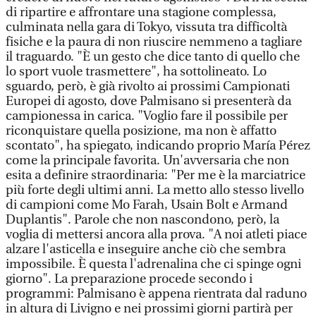
di ripartire e affrontare una stagione complessa,
culminata nella gara di Tokyo, vissuta tra difficoltà
fisiche e la paura di non riuscire nemmeno a tagliare
il traguardo. "È un gesto che dice tanto di quello che
lo sport vuole trasmettere", ha sottolineato. Lo
sguardo, però, è già rivolto ai prossimi Campionati
Europei di agosto, dove Palmisano si presenterà da
campionessa in carica. "Voglio fare il possibile per
riconquistare quella posizione, ma non è affatto
scontato", ha spiegato, indicando proprio María Pérez
come la principale favorita. Un'avversaria che non
esita a definire straordinaria: "Per me è la marciatrice
più forte degli ultimi anni. La metto allo stesso livello
di campioni come Mo Farah, Usain Bolt e Armand
Duplantis". Parole che non nascondono, però, la
voglia di mettersi ancora alla prova. "A noi atleti piace
alzare l'asticella e inseguire anche ciò che sembra
impossibile. È questa l'adrenalina che ci spinge ogni
giorno". La preparazione procede secondo i
programmi: Palmisano è appena rientrata dal raduno
in altura di Livigno e nei prossimi giorni partirà per