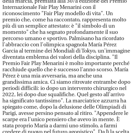
della marcia, premiata alla 30/a edizione del Premio
Internazionale Fair Play Menarini con il
riconoscimento "Fair Play modello di vita". Un
premio che, come ha raccontato, rappresenta molto
più di un semplice attestato: è "il simbolo di un
momento" che ha segnato profondamente il suo
percorso umano e sportivo. Palmisano ha ricordato
l'abbraccio con l'olimpica spagnola María Pérez
Garcia al termine dei Mondiali di Tokyo, un'immagine
diventata emblema dei valori della disciplina. "Il
Premio Fair Play Menarini è molto importante perché
racchiude quello che è successo l'anno scorso. María
Pérez è una mia avversaria, ma anche una
grandissima amica. Ci siamo ritrovate entrambe dopo
periodi difficili: io dopo un intervento chirurgico nel
2022, lei dopo due squalifiche. Quel gesto all'arrivo
ha significato tantissimo". La marciatrice azzurra ha
spiegato come, dopo la delusione delle Olimpiadi di
Parigi, avesse persino pensato al ritiro. "Appendere le
scarpe era l'unico pensiero che avevo in mente. È
stata proprio María a darmi uno stimolo, a farmi
credere di nuovo nel futuro agonistico". Da lì la scelta