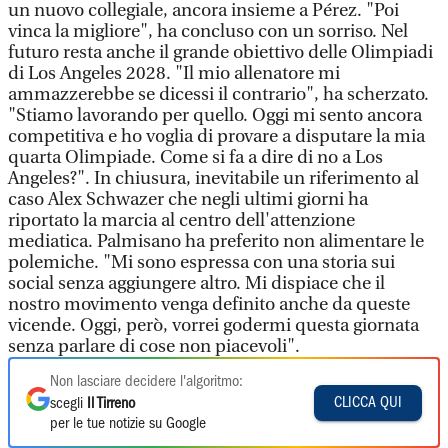
un nuovo collegiale, ancora insieme a Pérez. "Poi
vinca la migliore", ha concluso con un sorriso. Nel
futuro resta anche il grande obiettivo delle Olimpiadi
di Los Angeles 2028. "Il mio allenatore mi
ammazzerebbe se dicessi il contrario", ha scherzato.
"Stiamo lavorando per quello. Oggi mi sento ancora
competitiva e ho voglia di provare a disputare la mia
quarta Olimpiade. Come si fa a dire di no a Los
Angeles?". In chiusura, inevitabile un riferimento al
caso Alex Schwazer che negli ultimi giorni ha
riportato la marcia al centro dell'attenzione
mediatica. Palmisano ha preferito non alimentare le
polemiche. "Mi sono espressa con una storia sui
social senza aggiungere altro. Mi dispiace che il
nostro movimento venga definito anche da queste
vicende. Oggi, però, vorrei godermi questa giornata
senza parlare di cose non piacevoli".
Non lasciare decidere l'algoritmo:
CLICCA QUI
scegli
Il Tirreno
per le tue notizie su Google