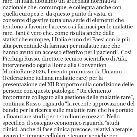
rare. In Italia abbiamo un'articolata normativa
nazionale che, comunque, è collegata anche con
quella europea e, da questo punto di vista, ci
consente di gestire tutta una serie di elementi che
tendono a favorire l'accesso ai farmaci per le malattie
rare. Tant'è vero che, come risulta anche dalle
statistiche europee, l'Italia è uno dei Paesi con la più
alta percentuale di farmaci per malattie rare che
hanno avuto un accesso effettivo per i pazienti”. Così
Pierluigi Russo, direttore tecnico scientifico di Aifa,
intervenendo oggi a Roma alla Convention
MonitoRare 2026, l'evento promosso da Uniamo
(Federazione italiana malattie rare) per la
presentazione del XII Rapporto sulla condizione delle
persone con queste patologie. “Un elemento
importante collegato alla gestione delle malattie rare",
continua Russo, riguarda “la recente approvazione del
bando per la ricerca sulle malattie rare che ha portato
a finanziare studi per 17 milioni e mezzo”. Nello
specifico, il sostegno economico riguarda “studi
clinici, anche di fase clinica precoce, relativi a terapie
avanzate, terapie cellulari e terapie geniche per