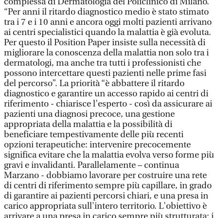
complessa di Dermatologia del Policlinico di Milano.
“Per anni il ritardo diagnostico medio è stato stimato
tra i 7 e i 10 anni e ancora oggi molti pazienti arrivano
ai centri specialistici quando la malattia è già evoluta.
Per questo il Position Paper insiste sulla necessità di
migliorare la conoscenza della malattia non solo tra i
dermatologi, ma anche tra tutti i professionisti che
possono intercettare questi pazienti nelle prime fasi
del percorso”. La priorità “è abbattere il ritardo
diagnostico e garantire un accesso rapido ai centri di
riferimento - chiarisce l’esperto - così da assicurare ai
pazienti una diagnosi precoce, una gestione
appropriata della malattia e la possibilità di
beneficiare tempestivamente delle più recenti
opzioni terapeutiche: intervenire precocemente
significa evitare che la malattia evolva verso forme più
gravi e invalidanti. Parallelamente – continua
Marzano - dobbiamo lavorare per costruire una rete
di centri di riferimento sempre più capillare, in grado
di garantire ai pazienti percorsi chiari, e una presa in
carico appropriata sull'intero territorio. L'obiettivo è
arrivare a una presa in carico sempre più strutturata: i