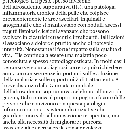
psicologico. È il peso, spesso invisibile,
dell'idrosadenite suppurativa (Hs), una patologia
infiammatoria cronica della pelle che colpisce
prevalentemente le aree ascellari, inguinali e
anogenitali e che si manifestano con noduli, ascessi,
tragitti fistolosi e lesioni avanzate che possono
evolvere in cicatrici retraenti e invalidanti. Tali lesioni
si associano a dolore e prurito anche di notevole
intensità. Nonostante il forte impatto sulla qualità di
vita, l'Hs continua a essere una malattia poco
conosciuta e spesso sottodiagnosticata. In molti casi il
percorso verso una diagnosi corretta può richiedere
anni, con conseguenze importanti sull'evoluzione
della malattia e sulle opportunità di trattamento. A
breve distanza dalla Giornata mondiale
dell'idrosadenite suppurativa, celebrata all'inizio di
giugno, Ucb rinnova il proprio impegno a favore delle
persone che convivono con questa patologia -
informa una nota - sostenendo iniziative che
guardano non solo all'innovazione terapeutica, ma
anche alla necessità di migliorare i percorsi
assistenziali e accrescere la consapevolezza