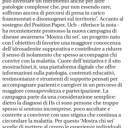
può diventare un riferimento anche per altre
patologie complesse che, pur non essendo rare,
soffrono ancora di percorsi di presa in carico
frammentati e disomogenei sul territorio”. Accanto al
sostegno del Position Paper, Ucb - riferisce la nota -
ha recentemente promosso la nuova campagna di
disease awareness ‘Mostra chi sei’, un progetto nato
con l'obiettivo di favorire una maggiore conoscenza
dell'idrosadenite suppurativa e contribuire a ridurre
il senso di isolamento che spesso accompagna chi
convive con la malattia. Cuore dell'iniziativa è il sito
mostrachisei.it, una piattaforma digitale che offre
informazioni sulla patologia, contenuti educativi,
testimonianze e strumenti di supporto pensati per
accompagnare pazienti e caregiver in un percorso di
maggiore consapevolezza e partecipazione. La
campagna parte da una considerazione semplice:
dietro la diagnosi di Hs ci sono persone che troppo
spesso si sentono incomprese, poco ascoltate e
costrette a convivere con uno stigma che continua a
circondare la malattia. Per questo ‘Mostra chi sei’
sceglie di mettere al centro le esperienze individuali,