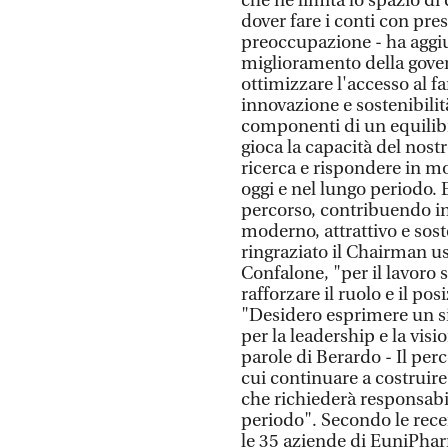
che ne limita lo spazio di
dover fare i conti con pr
preoccupazione - ha aggiun
miglioramento della gover
ottimizzare l'accesso al 
innovazione e sostenibilit
componenti di un equilibr
gioca la capacità del nostr
ricerca e rispondere in mo
oggi e nel lungo periodo.
percorso, contribuendo i
moderno, attrattivo e sost
ringraziato il Chairman us
Confalone, "per il lavoro 
rafforzare il ruolo e il p
"Desidero esprimere un s
per la leadership e la vis
parole di Berardo - Il per
cui continuare a costruire 
che richiederà responsabili
periodo". Secondo le rece
le 35 aziende di EuniPha