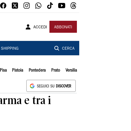
ACCEDI
ABBONATI
SHIPPING
CERCA
Pisa
Pistoia
Pontedera
Prato
Versilia
SEGUICI SU
DISCOVER
arma e tra i