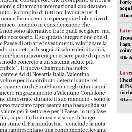
 crescita. Consapevole che il comparto si trova a
Forte
essioni e dinamiche internazionali che destano
acqui
to - è compito di tutti noi lavorare per il
di Luca
nance farmaceutica e perseguire l'obiettivo di
farmaco, tenendo in considerazione che
La tr
à non sono alternative tra le quali scegliere, ma
io necessario. È su questa integrazione che si
Trova
o Paese di attrarre investimenti, valorizzare la
Lago,
do concreto ai bisogni di salute dei cittadini,
coinv
 EuniPharma lavorerà per essere parte di questo
di Red
n modo concreto a un sistema salute più
enibile". Il nuovo Chairman ha inoltre
La ve
cente e Ad di Novartis Italia, Valentino
Check
svolto e per il contributo determinante nel
di Pis
osizionamento di EuniPharma negli ultimi anni".
risch
incero ringraziamento a Valentino Confalone
ione dimostrate durante il suo mandato - sono le
di Lor
corso tracciato rappresenta una base solida su
valore per il settore e per il Paese, in una fase
tà, capacità di sintesi e visione di lungo
nti stime di Farmindustria - conclude la nota -
rma rappresentano una componente rilevante