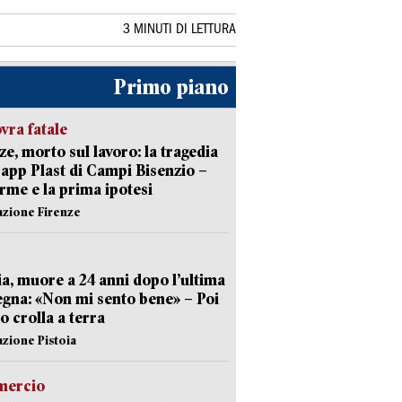
3 MINUTI DI LETTURA
Primo piano
ra fatale
ze, morto sul lavoro: la tragedia
Capp Plast di Campi Bisenzio –
arme e la prima ipotesi
azione Firenze
ia, muore a 24 anni dopo l’ultima
gna: «Non mi sento bene» – Poi
 crolla a terra
azione Pistoia
ercio