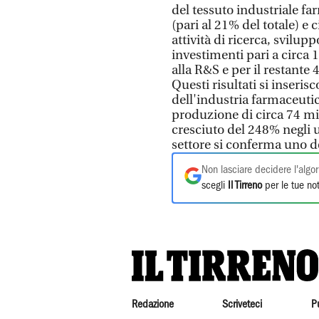
del tessuto industriale fa
(pari al 21% del totale) e 
attività di ricerca, svilu
investimenti pari a circa 
alla R&S e per il restante
Questi risultati si inseris
dell'industria farmaceutic
produzione di circa 74 mil
cresciuto del 248% negli u
settore si conferma uno d
Non lasciare decidere l'algor
scegli
Il Tirreno
per le tue not
Redazione
Scriveteci
P