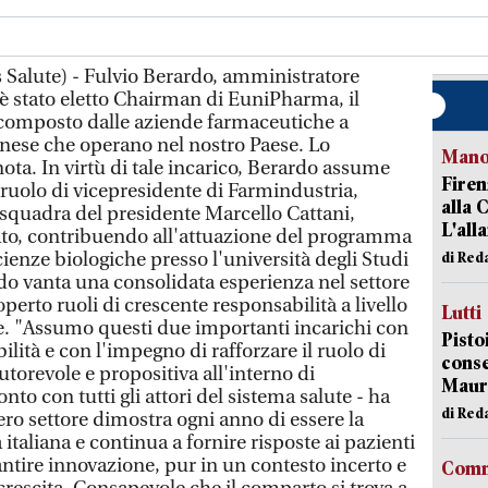
Salute) - Fulvio Berardo, amministratore
a, è stato eletto Chairman di EuniPharma, il
composto dalle aziende farmaceutiche a
nese che operano nel nostro Paese. Lo
Manov
ota. In virtù di tale incarico, Berardo assume
Firen
ruolo di vicepresidente di Farmindustria,
alla 
 squadra del presidente Marcello Cattani,
L'all
dato, contribuendo all'attuazione del programma
cienze biologiche presso l'università degli Studi
di Red
ardo vanta una consolidata esperienza nel settore
perto ruoli di crescente responsabilità a livello
Lutti
e. "Assumo questi due importanti incarichi con
Pisto
lità e con l'impegno di rafforzare il ruolo di
conse
revole e propositiva all'interno di
Mauro
to con tutti gli attori del sistema salute - ha
di Red
ero settore dimostra ogni anno di essere la
taliana e continua a fornire risposte ai pazienti
rantire innovazione, pur in un contesto incerto e
Comm