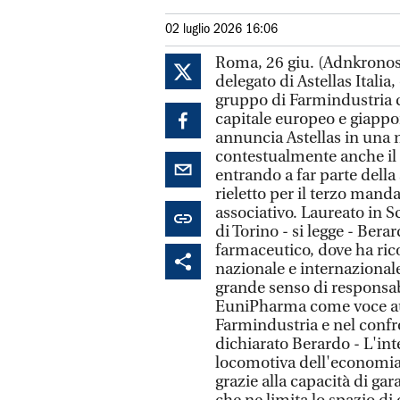
02 luglio 2026 16:06
Roma, 26 giu. (Adnkronos 
delegato di Astellas Itali
gruppo di Farmindustria 
capitale europeo e giappo
annuncia Astellas in una n
contestualmente anche il 
entrando a far parte della
rieletto per il terzo man
associativo. Laureato in S
di Torino - si legge - Ber
farmaceutico, dove ha rico
nazionale e internazional
grande senso di responsabi
EuniPharma come voce auto
Farmindustria e nel confron
dichiarato Berardo - L'int
locomotiva dell'economia i
grazie alla capacità di ga