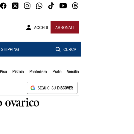
ACCEDI
ABBONATI
SHIPPING
CERCA
Pisa
Pistoia
Pontedera
Prato
Versilia
SEGUICI SU
DISCOVER
o ovarico