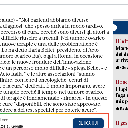
alute) - “Noi pazienti abbiamo diverse
lla diagnosi, che spesso arriva in modo tardivo,
percorso di cura, perché sono diversi gli attori a
 difficile riuscire a trovarli. Nel tumore ovarico
Il lut
 nuove terapie e una delle problematiche è
Morto
Lo ha detto Ilaria Bellet, presidente di Acto
del d
 tumore ovarico Ets), oggi a Roma, in occasione
arriv
rico: le nuove frontiere dell’innovazione
è un percorso molto difficile - spiega Bellet - e
di Gio
cto Italia " e le altre associazioni "stanno
inire, con le reti oncologiche, centri di
Il ra
e e la cura" dedicati. È molto importante avere
I lup
e terapie perché il tempo, nel tumore ovarico,
fuga 
ia di terapie è fondamentale - rimarca - In questo
mie 
cure "disponibili, che sono state approvate,
di Red
dere a dei test specifici per poterle avere”.
itmo:
Il ge
CLICCA QUI
izie su Google