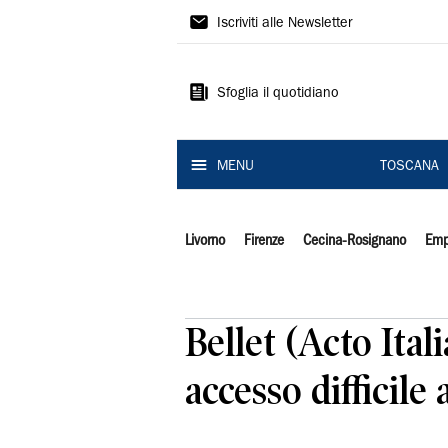
Il
Iscriviti alle Newsletter
Tirreno
Sfoglia il quotidiano
MENU
TOSCANA
Livorno
Firenze
Cecina-Rosignano
Emp
Bellet (Acto Ital
accesso difficile 