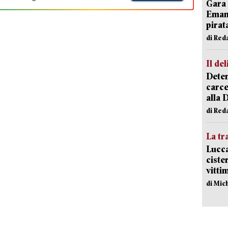
Gara 
Emanu
pirat
di Red
Il del
Deten
carce
alla 
di Red
La tr
Lucca
ciste
vitti
di Mic