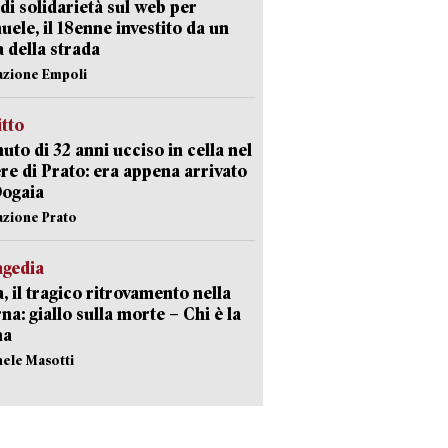
di solidarietà sul web per
ele, il 18enne investito da un
a della strada
azione Empoli
itto
uto di 32 anni ucciso in cella nel
re di Prato: era appena arrivato
Dogaia
azione Prato
agedia
, il tragico ritrovamento nella
rna: giallo sulla morte – Chi è la
ma
hele Masotti