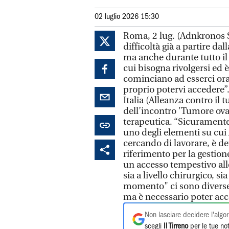
02 luglio 2026 15:30
Roma, 2 lug. (Adnkronos S
difficoltà già a partire da
ma anche durante tutto il 
cui bisogna rivolgersi ed è
cominciano ad esserci ora
proprio potervi accedere”. 
Italia (Alleanza contro il
dell’incontro 'Tumore ova
terapeutica. “Sicuramente 
uno degli elementi su cui A
cercando di lavorare, è def
riferimento per la gestion
un accesso tempestivo all
sia a livello chirurgico, s
momento" ci sono diverse 
ma è necessario poter acce
Non lasciare decidere l'algor
scegli
Il Tirreno
per le tue not