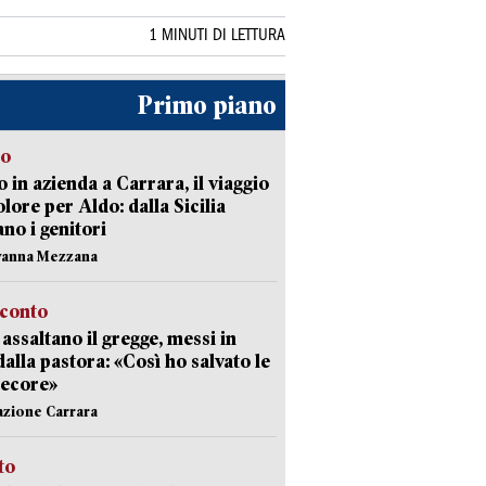
1 MINUTI DI LETTURA
Primo piano
to
 in azienda a Carrara, il viaggio
olore per Aldo: dalla Sicilia
ano i genitori
vanna Mezzana
cconto
i assaltano il gregge, messi in
dalla pastora: «Così ho salvato le
pecore»
azione Carrara
sto