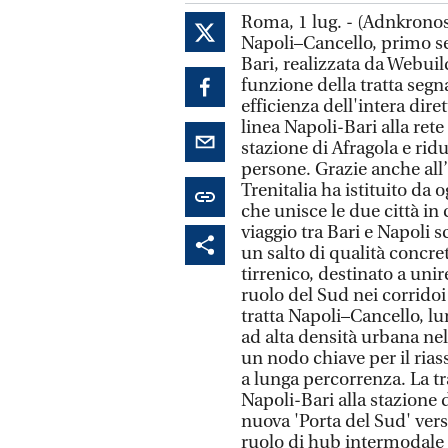
Roma, 1 lug. - (Adnkronos) 
Napoli–Cancello, primo se
Bari, realizzata da Webuild
funzione della tratta seg
efficienza dell'intera dire
linea Napoli-Bari alla rete
stazione di Afragola e ridu
persone. Grazie anche all’
Trenitalia ha istituito da
che unisce le due città in
viaggio tra Bari e Napoli s
un salto di qualità concre
tirrenico, destinato a unir
ruolo del Sud nei corridoi
tratta Napoli–Cancello, lu
ad alta densità urbana ne
un nodo chiave per il rias
a lunga percorrenza. La tra
Napoli-Bari alla stazione 
nuova 'Porta del Sud' ve
ruolo di hub intermodale 