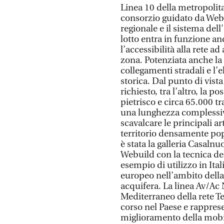
Linea 10 della metropolita
consorzio guidato da Webu
regionale e il sistema dell
lotto entra in funzione a
l’accessibilità alla rete ad
zona. Potenziata anche la 
collegamenti stradali e l’e
storica. Dal punto di vist
richiesto, tra l’altro, la p
pietrisco e circa 65.000 tr
una lunghezza complessiv
scavalcare le principali a
territorio densamente popo
è stata la galleria Casalnu
Webuild con la tecnica de
esempio di utilizzo in Ital
europeo nell’ambito della 
acquifera. La linea Av/Ac
Mediterraneo della rete Ten
corso nel Paese e rappres
miglioramento della mobili