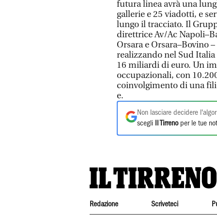
futura linea avrà una lun
gallerie e 25 viadotti, e 
lungo il tracciato. Il Gru
direttrice Av/Ac Napoli–B
Orsara e Orsara–Bovino – c
realizzando nel Sud Italia
16 miliardi di euro. Un im
occupazionali, con 10.200 p
coinvolgimento di una fili
e.
Non lasciare decidere l'algor
scegli
Il Tirreno
per le tue not
Redazione
Scriveteci
P