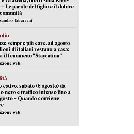
 e Graziella, morti sulla Rieti-
 – Le parole del figlio e il dolore
 comunità
ssandro Tabarrani
udio
ze sempre più care, ad agosto
lioni di italiani restano a casa:
a il fenomeno "Staycation"
azione web
lità
 estivo, sabato (8 agosto) da
no nero e traffico intenso fino a
agosto – Quando conviene
re
azione web