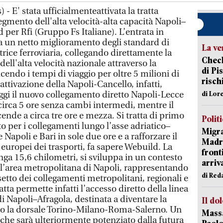
- E' stata ufficialmenteattivata la tratta
gmento dell'alta velocità-alta capacità Napoli–
 per Rfi (Gruppo Fs Italiane). L’entrata in
na un netto miglioramento degli standard di
La ve
ttrice ferroviaria, collegando direttamente la
Check
 dell'alta velocità nazionale attraverso la
di Pis
cendo i tempi di viaggio per oltre 5 milioni di
risch
attivazione della Napoli-Cancello, infatti,
 oggi il nuovo collegamento diretto Napoli-Lecce
di Lor
 circa 5 ore senza cambi intermedi, mentre il
cende a circa tre ore e mezza. Si tratta di primo
Polit
to per i collegamenti lungo l’asse adriatico–
Migra
e Napoli e Bari in sole due ore e a rafforzare il
Madri
 europei dei trasporti, fa sapere Webuild. La
front
nga 15,6 chilometri, si sviluppa in un contesto
arriva
ll’area metropolitana di Napoli, rappresentando
di Red
setto dei collegamenti metropolitani, regionali e
tta permette infatti l’accesso diretto della linea
di Napoli–Afragola, destinata a diventare la
Il do
rso la dorsale Torino-Milano-Roma-Salerno. Un
Massa
che sarà ulteriormente potenziato dalla futura