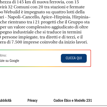
ghezza di 145 km di nuova ferrovia, con 15
servirà 32 Comuni con 20 tra stazioni e fermate
ppo Webuild è impegnato su quattro lotti della
ari - Napoli–Cancello, Apice–Hirpinia, Hirpinia–
he rientrano tra i 21 progetti che il Gruppo sta
 per un valore complessivo aggiudicato di oltre
pegno industriale che si traduce in termini
ersone impiegate, tra diretti e di terzi, e il
era di 7.500 imprese coinvolte da inizio lavori.
itmo:
CLICCA QUI
izie su Google
ubblicità
Privacy
Codice Etico e Modello 231