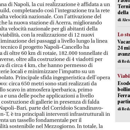
Paolo
na di Napoli, la cui realizzazione è affidata a un
Terni
ild, completando così l'integrazione tra la rete
della
'alta velocità nazionale. Con l’attivazione del
di Ale
nche la nuova stazione di Acerra, migliorando
 alta velocità nazionale per gli abitanti della
Lo st
viabilità, con la realizzazione di 12 nuovi
liminazione dei passaggi a livello lungo la linea
Vacan
a tecnico il progetto Napoli–Cancello ha
24 mi
osa di oltre 60 km di rotaie, 182.000 tonnellate di
avanz
averse, oltre alla costruzione di 4 viadotti per
di Red
a di circa 4 km, che hanno permesso di
rterie locali e minimizzare l'impatto su un
Viabi
lato. Principale sfida ingegneristica dell'opera
Esodo
ovo: circa 650 metri sono stati realizzati da
bolli
llo scavo in atmosfera iperbarica, primo
Ferr
ia e una delle poche applicazioni a livello
parti
costruzione di gallerie in presenza di falda
 Napoli–Bari, parte del Corridoio Scandinavo-
di Red
-T, è tra principali interventi infrastrutturali in
enta un tassello fondamentale per il
tà sostenibile nel Mezzogiorno. In totale, la